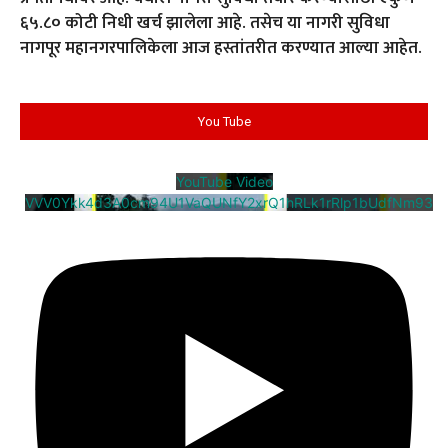
६५.८० कोटी निधी खर्च झालेला आहे. तसेच या नागरी सुविधा
नागपूर महानगरपालिकेला आज हस्तांतरीत करण्यात आल्या आहेत.
You Tube
YouTube Video
VVV0Ykk4d3A0cm94U1VaQUNfY2xrQ1hRLk1rRlp1bUdfNm93