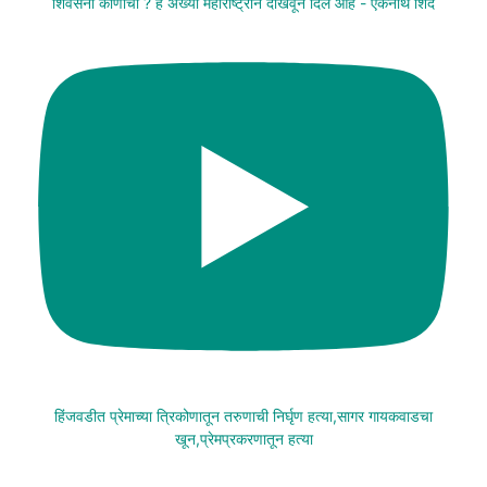
शिवसेना कोणाची ? हे अख्या महाराष्ट्राने दाखवून दिले आहे - एकनाथ शिंदे
हिंजवडीत प्रेमाच्या त्रिकोणातून तरुणाची निर्घृण हत्या,सागर गायकवाडचा
खून,प्रेमप्रकरणातून हत्या