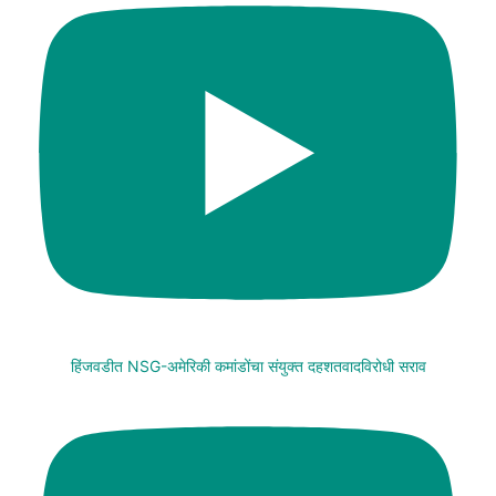
हिंजवडीत NSG-अमेरिकी कमांडोंचा संयुक्त दहशतवादविरोधी सराव