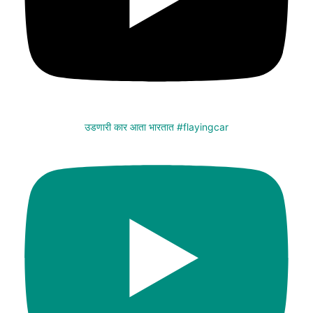
उडणारी कार आता भारतात #flayingcar