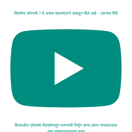
शिवसेना कोणाची ? हे अख्या महाराष्ट्राने दाखवून दिले आहे - एकनाथ शिंदे
हिंजवडीत प्रेमाच्या त्रिकोणातून तरुणाची निर्घृण हत्या,सागर गायकवाडचा
खून,प्रेमप्रकरणातून हत्या