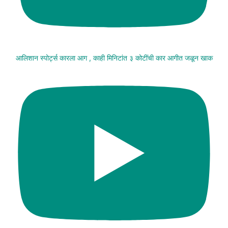
आलिशान स्पोर्ट्स कारला आग , काही मिनिटांत ३ कोटींची कार आगीत जळून खाक