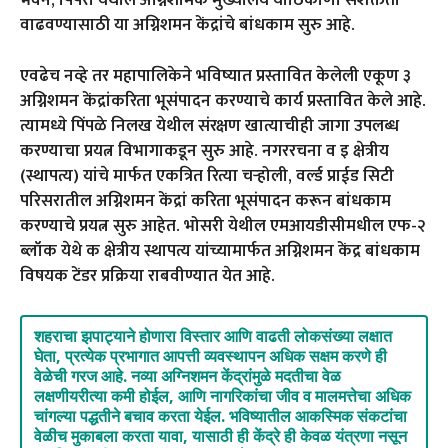
भवन
,
पिंपरी येथील अग्निशामक मुख्यालय याठिकाणी सशक्तता
वाढवण्यासाठी या अग्निशमन केंद्रांचे बांधकाम सुरु आहे.
एवढेच नव्हे तर महापालिकेने भविष्यात प्रस्तावित केलेली एकूण ३
अग्निशमन केंद्रांकरिता भूसंपादन करण्याचे कार्य प्रस्तावित केले आहे.
त्यामध्ये पिंपळे निलख येथील संरक्षण खात्याचीही जागा उपलब्ध
करण्याचा प्रयत्न विभागाकडून सुरु आहे. नगररचना व इ क्षेत्रीय
(स्थापत्य) यांचे मार्फत एकत्रित रित्या चऱ्होली
,
वर्ल्ड प्राईड सिटी
परिसरातील अग्निशमन केंद्रां करिता भूसंपादन करून बांधकाम
करण्याचे प्रयत्न सुरु आहेत. भोसरी येथील एमआयडीसीमधील एफ-२
ब्लॉक येथे क क्षेत्रीय स्थापत्य यांच्यामार्फत अग्निशमन केंद्र बांधकाम
विषयक टेंडर प्रक्रिया राबवीण्यात येत आहे.
शहराचा झपाट्याने होणारा विस्तार आणि वाढती लोकसंख्या लक्षात
घेता
,
प्रत्येक प्रभागात आपत्ती व्यवस्थापन अधिक सक्षम करणे ही
वेळेची गरज आहे. नव्या अग्निशमन केंद्रांमुळे मदतीचा वेळ
लक्षणीयरीत्या कमी होईल
,
आणि नागरिकांचा जीव व मालमत्तेचा अधिक
चांगल्या पद्धतीने बचाव करता येईल. भविष्यातील आकस्मिक संकटांचा
वेळीच मुकाबला करता यावा
,
यासाठी ही केंद्रे ही केवळ यंत्रणा नसून