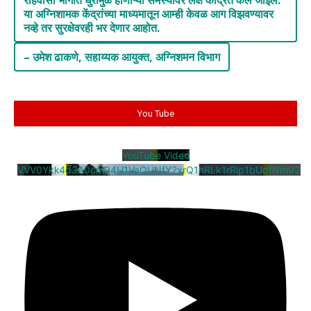
रहिवासी भागात धुरामुळे होणाऱ्या समस्यांवर लक्ष केंद्रित केले जाईल.
या अग्निशामक केंद्रांच्या माध्यमातून आम्ही केवळ आग विझवण्यावर
नव्हे तर सुरक्षेवरही भर देणार आहोत.
– उमेश ढाकणे
,
सहाय्यक आयुक्त
,
अग्निशमन विभाग
You Tube
YouTube Video
VVV0Ykk4d3A0cm94U1VaQUNfY2xrQ1hRLk1rRlp1bUdfNm93