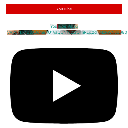
You Tube
YouTube Video
VVV0Ykk4d3A0cm94U1VaQUNfY2xrQ1hRLjczdTMzRWNJd080