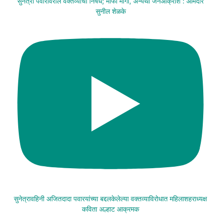
सुनेत्रा पवारांवरील वक्तव्याचा निषेध; माफी मागा, अन्यथा जनआक्रोश : आमदार
सुनील शेळके
सुनेत्रावहिनी अजितदादा पवारयांच्या बद्दलकेलेल्या वक्तव्याविरोधात महिलाशहराध्यक्ष
कविता अल्हाट आक्रमक