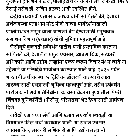
कुलपती हर्षवर्धन पाटील, पीसीईटीचे कार्यकारी संचालक डॉ. गिरीश
देसाई तसेच डॉ. सचिन इटकर आदी उपस्थित होते.
केंद्रीय राज्यमंत्री प्रतापराव जाधव यांनी सांगितले की, देशाची
अर्थव्यवस्था पंतप्रधान नरेंद्र मोदी यांच्या मार्गदर्शनाखाली
प्रगतीपथावर असून याला आणखी वेग देण्यासाठी मनुष्यबळ
संसाधन विभाग (एचआर) यांची भूमिका महत्त्वपूर्ण आहे.
पीसीयूचे कुलपती हर्षवर्धन पाटील यांनी प्रस्ताविक करताना
सांगितले की, देशातील प्रमुख एचआर, व्यावसायिक, सरकारी
अधिकारी आणि उद्योग तज्ज्ञांना एकत्र करून विचार मंथन व्हावे या
उद्देशाने या परिषदेचे आयोजन करण्यात आले आहे. २०२७ पर्यंत
भारताची अर्थव्यवस्था ५ ट्रिलियन डॉलरची करण्याचे लक्ष्य
गाठण्यासाठी एचआरची भूमिका महत्त्वपूर्ण आहे. तसेच हर्षवर्धन
पाटील यांनी सर्व प्रतिनिधींना, व्यावसायिकांना पुण्यातील पिंपरी
चिंचवड युनिव्हर्सिटी (पीसीयू) परिसराला भेट देण्यासाठी आमंत्रण
दिले.
यावेळी एआयच्या संधी आणि एआय सह कौशल्यवृद्धी या
विषयावर पॅनेल चर्चा करण्यात आली. या सत्रात एचआर,
व्यावसायिक, सरकारी अधिकारी आणि उद्योग तज्ज्ञांनी