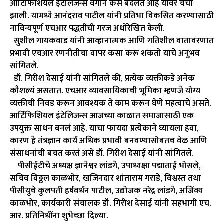
आर्टिफिशियल इंटेलिजन्स वेगाने कसे बदलत आहे यावर चर्चा
झाली. यामध्ये आनंदराव पाटील यांनी प्रतिभा विकसित करण्यासाठी
नाविन्यपूर्ण एचआर पद्धतींची गरज अधोरेखित केली.
सुशील गायकवाड यांनी आव्हानात्मक आणि गतिशील वातावरणात
प्रभावी एचआर रणनीतीचा वापर कसा करू शकतो याचे अनुभव
सांगितले.
डॉ. गिरीश देसाई यांनी सांगितले की, प्रत्येक व्यक्तीकडे अनेक
कौशल्यं असतात. एचआर व्यावसायिकाची भूमिका म्हणजे योग्य
व्यक्तीची निवड करून आवश्यक ते काम करून घेणे महत्वाचे असते.
आर्टिफिशियल इंटेलिजन्स आजच्या काळात समाजासाठी एक
उपयुक्त साधन बनलं आहे. याचा फायदा प्रत्येकाने घ्यायला हवा,
कारण हे तंत्रज्ञान कार्य अधिक प्रभावी बनवण्यासोबतच वेळ आणि
संसाधनांची बचत करतं असे डॉ. गिरीश देसाई यांनी सांगितले.
पीसीईटीचे अध्यक्ष ज्ञानेश्वर लांडगे, उपाध्यक्षा पद्माताई भोसले,
सचिव विठ्ठल काळभोर, खजिनदार शांताराम गराडे, विश्वस्त तथा
पीसीयुचे कुलपती हर्षवर्धन पाटील, उद्योजक नरेंद्र लांडगे, अजिंक्य
काळभोर, कार्यकारी संचालक डॉ. गिरीश देसाई यांनी सहभागी एच.
आर. प्रतिनिधींना शुभेच्छा दिल्या.