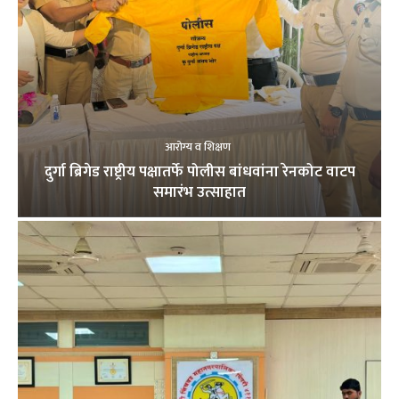
आरोग्य व शिक्षण
दुर्गा ब्रिगेड राष्ट्रीय पक्षातर्फे पोलीस बांधवांना रेनकोट वाटप
समारंभ उत्साहात