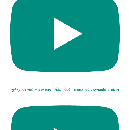
सुनेत्रा पवारांवरील वक्तव्याचा निषेध; पिंपरी-चिंचवडमध्ये राष्ट्रवादीचे आंदोलन