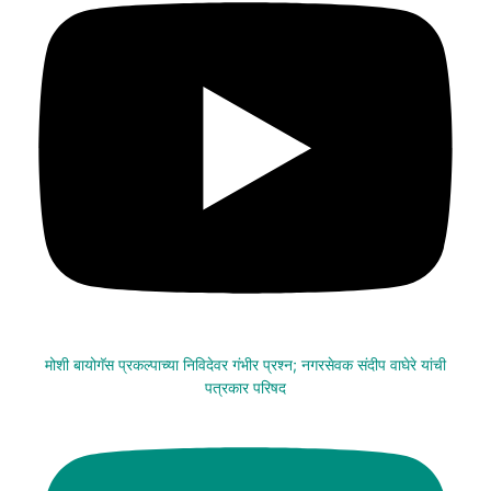
मोशी बायोगॅस प्रकल्पाच्या निविदेवर गंभीर प्रश्न; नगरसेवक संदीप वाघेरे यांची
पत्रकार परिषद