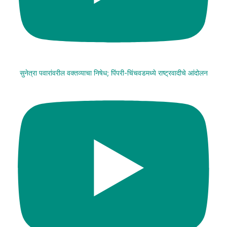
सुनेत्रा पवारांवरील वक्तव्याचा निषेध; पिंपरी-चिंचवडमध्ये राष्ट्रवादीचे आंदोलन