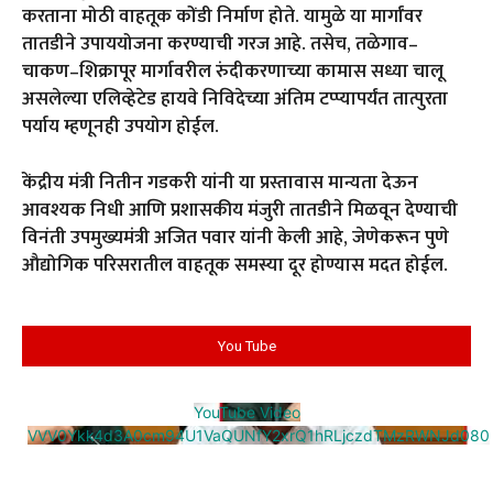
करताना मोठी वाहतूक कोंडी निर्माण होते. यामुळे या मार्गांवर
तातडीने उपाययोजना करण्याची गरज आहे. तसेच, तळेगाव–
चाकण–शिक्रापूर मार्गावरील रुंदीकरणाच्या कामास सध्या चालू
असलेल्या एलिव्हेटेड हायवे निविदेच्या अंतिम टप्प्यापर्यंत तात्पुरता
पर्याय म्हणूनही उपयोग होईल.
केंद्रीय मंत्री नितीन गडकरी यांनी या प्रस्तावास मान्यता देऊन
आवश्यक निधी आणि प्रशासकीय मंजुरी तातडीने मिळवून देण्याची
विनंती उपमुख्यमंत्री अजित पवार यांनी केली आहे, जेणेकरून पुणे
औद्योगिक परिसरातील वाहतूक समस्या दूर होण्यास मदत होईल.
You Tube
YouTube Video
VVV0Ykk4d3A0cm94U1VaQUNfY2xrQ1hRLjczdTMzRWNJd080