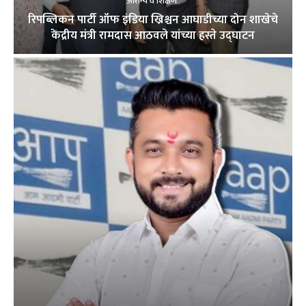
आरोग्य व शिक्षण
रिपब्लिकन पार्टी ऑफ इंडिया ख्रिश्चन आघाडीच्या दोन शाखेचे
केंद्रीय मंत्री रामदास आठवले यांच्या हस्ते उद्घाटन