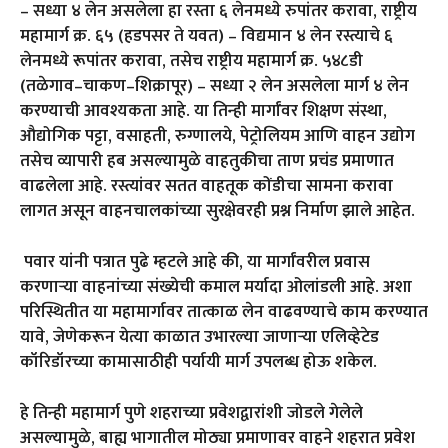
– सध्या ४ लेन असलेला हा रस्ता ६ लेनमध्ये रुपांतर करावा, राष्ट्रीय
महामार्ग क्र. ६५ (हडपसर ते यवत) – विद्यमान ४ लेन रस्त्याचे ६
लेनमध्ये रूपांतर करावा, तसेच राष्ट्रीय महामार्ग क्र. ५४८डी
(तळेगाव–चाकण–शिक्रापूर) – सध्या २ लेन असलेला मार्ग ४ लेन
करण्याची आवश्यकता आहे. या तिन्ही मार्गांवर शिक्षण संस्था,
औद्योगिक पट्टा, वसाहती, रुग्णालये, पेट्रोलियम आणि वाहन उद्योग
तसेच व्यापारी हब असल्यामुळे वाहतुकीचा ताण प्रचंड प्रमाणात
वाढलेला आहे. रस्त्यांवर सतत वाहतूक कोंडीचा सामना करावा
लागत असून वाहनचालकांच्या सुरक्षेवरही प्रश्न निर्माण झाले आहेत.
पवार यांनी पत्रात पुढे म्हटले आहे की, या मार्गांवरील प्रवास
करणाऱ्या वाहनांच्या संख्येची कमाल मर्यादा ओलांडली आहे. अशा
परिस्थितीत या महामार्गावर तात्काळ लेन वाढवण्याचे काम करण्यात
यावे, जेणेकरून येत्या काळात उभारल्या जाणाऱ्या एलिव्हेटेड
कॉरिडॉरच्या कामासाठीही पर्यायी मार्ग उपलब्ध होऊ शकेल.
हे तिन्ही महामार्ग पुणे शहराच्या प्रवेशद्वारांशी जोडले गेलेले
असल्यामुळे, बाह्य भागातील मोठ्या प्रमाणावर वाहने शहरात प्रवेश