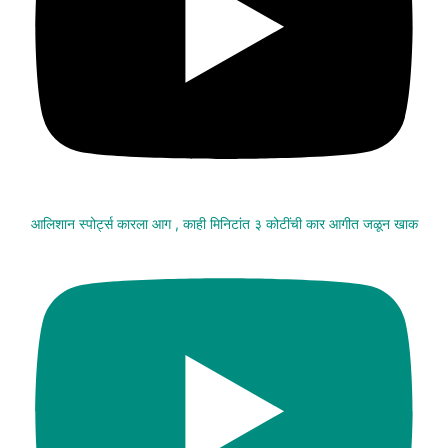
आलिशान स्पोर्ट्स कारला आग , काही मिनिटांत ३ कोटींची कार आगीत जळून खाक