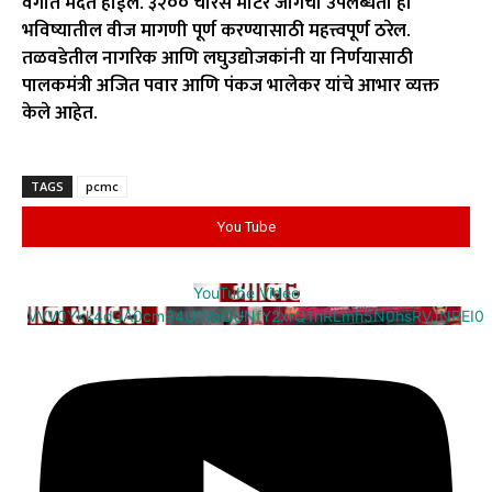
वेगात मदत होईल. ३२०० चौरस मीटर जागेची उपलब्धता ही
भविष्यातील वीज मागणी पूर्ण करण्यासाठी महत्त्वपूर्ण ठरेल.
तळवडेतील नागरिक आणि लघुउद्योजकांनी या निर्णयासाठी
पालकमंत्री अजित पवार आणि पंकज भालेकर यांचे आभार व्यक्त
केले आहेत.
TAGS
pcmc
You Tube
YouTube Video
VVV0Ykk4d3A0cm94U1VaQUNfY2xrQ1hRLmh5N0hsRVJNREI0