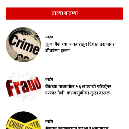
ताज्या बातम्या
क्राईम
जुन्या पैशांच्या व्यवहारातून दिघीत तरुणावर
जीवघेणा हल्ला
क्राईम
बँकेच्या ताब्यातील ५६ लाखांची फॉर्च्युनर
परस्पर नेली; फसवणुकीचा गुन्हा दाखल
क्राईम
थेरगाव रुग्णालयात सुरक्षा रक्षकाकडून