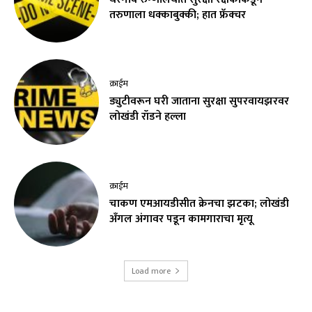
तरुणाला धक्काबुक्की; हात फ्रॅक्चर
क्राईम
ड्युटीवरून घरी जाताना सुरक्षा सुपरवायझरवर
लोखंडी रॉडने हल्ला
क्राईम
चाकण एमआयडीसीत क्रेनचा झटका; लोखंडी
अँगल अंगावर पडून कामगाराचा मृत्यू
Load more