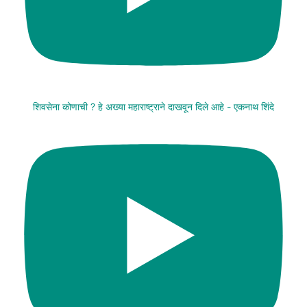
शिवसेना कोणाची ? हे अख्या महाराष्ट्राने दाखवून दिले आहे - एकनाथ शिंदे