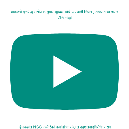
वाकडचे प्रसिद्ध उद्योजक तुषार भूमकर यांचे अपघाती निधन , अपघाताचा थरार
सीसीटीव्ही
हिंजवडीत NSG-अमेरिकी कमांडोंचा संयुक्त दहशतवादविरोधी सराव