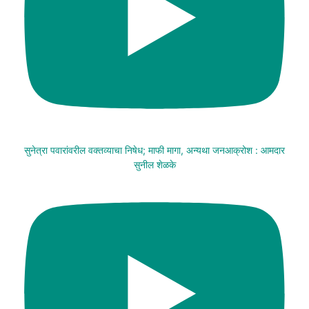
सुनेत्रा पवारांवरील वक्तव्याचा निषेध; माफी मागा, अन्यथा जनआक्रोश : आमदार
सुनील शेळके