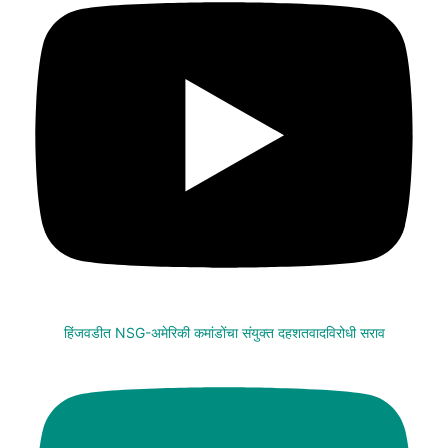
हिंजवडीत NSG-अमेरिकी कमांडोंचा संयुक्त दहशतवादविरोधी सराव