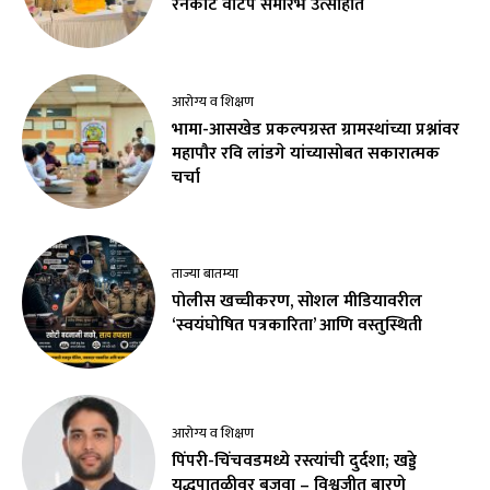
रेनकोट वाटप समारंभ उत्साहात
आरोग्य व शिक्षण
भामा-आसखेड प्रकल्पग्रस्त ग्रामस्थांच्या प्रश्नांवर
महापौर रवि लांडगे यांच्यासोबत सकारात्मक
चर्चा
ताज्या बातम्या
पोलीस खच्चीकरण, सोशल मीडियावरील
‘स्वयंघोषित पत्रकारिता’ आणि वस्तुस्थिती
आरोग्य व शिक्षण
पिंपरी-चिंचवडमध्ये रस्त्यांची दुर्दशा; खड्डे
युद्धपातळीवर बुजवा – विश्वजीत बारणे