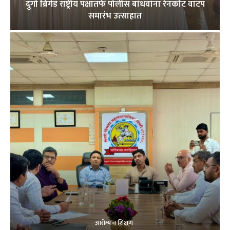
दुर्गा ब्रिगेड राष्ट्रीय पक्षातर्फे पोलीस बांधवांना रेनकोट वाटप
समारंभ उत्साहात
आरोग्य व शिक्षण