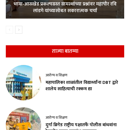
भामा-आसखेड प्रकल्पग्रस्त ग्रामस्थांच्या प्रश्नांवर महापौर रवि
लांडगे यांच्यासोबत सकारात्मक चर्चा
ताज्या बातम्या
आरोग्य व शिक्षण
महापालिका शाळांतील विद्यार्थ्यांना DBT द्वारे
शालेय साहित्याची रक्कम द्या
आरोग्य व शिक्षण
दुर्गा ब्रिगेड राष्ट्रीय पक्षातर्फे पोलीस बांधवांना