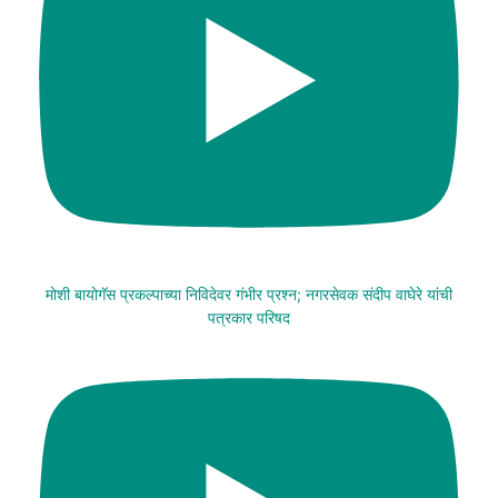
मोशी बायोगॅस प्रकल्पाच्या निविदेवर गंभीर प्रश्न; नगरसेवक संदीप वाघेरे यांची
पत्रकार परिषद