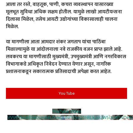
आला तर रस्ते, वाहतूक, पाणी, कचरा व्यवस्थापन यासारख्या
मूलभूत सुविधा अधिक सक्षम होतील. यामुळे लाखो आयटीयन्सना
दिलासा मिळेल, तसेच आयटी उद्योगांच्या विकासालाही चालना
मिळेल.
या मागणीला आता आमदार शंकर जगताप यांचा पाठिंबा
मिळाल्यामुळे या आंदोलनाला नवे राजकीय वजन प्राप्त झाले आहे.
लवकरच या मागणीसाठी मुख्यमंत्री, उपमुख्यमंत्री आणि नगरविकास
विभागाकडे अधिकृत निवेदन देण्यात येणार असून, नागरिक
प्रशासनाकडून सकारात्मक प्रतिसादाची अपेक्षा करत आहेत.
You Tube
YouTube Video
VVV0Ykk4d3A0cm94U1VaQUNfY2xrQ1hRLkJoUW5UcW5VOHE