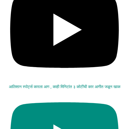
आलिशान स्पोर्ट्स कारला आग , काही मिनिटांत ३ कोटींची कार आगीत जळून खाक