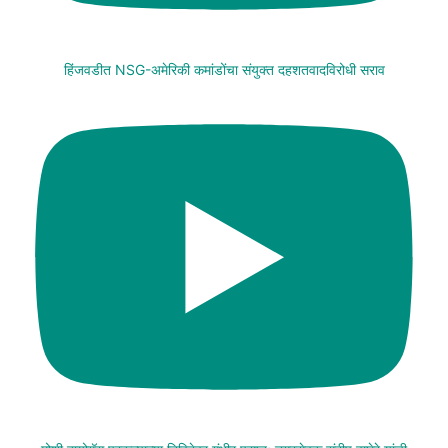
हिंजवडीत NSG-अमेरिकी कमांडोंचा संयुक्त दहशतवादविरोधी सराव