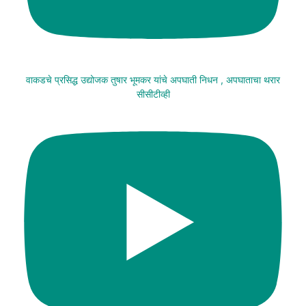
वाकडचे प्रसिद्ध उद्योजक तुषार भूमकर यांचे अपघाती निधन , अपघाताचा थरार
सीसीटीव्ही