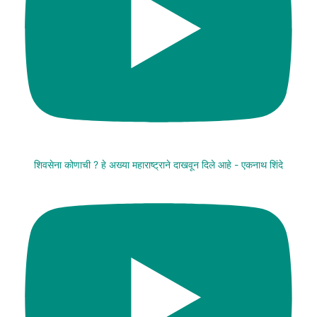
शिवसेना कोणाची ? हे अख्या महाराष्ट्राने दाखवून दिले आहे - एकनाथ शिंदे