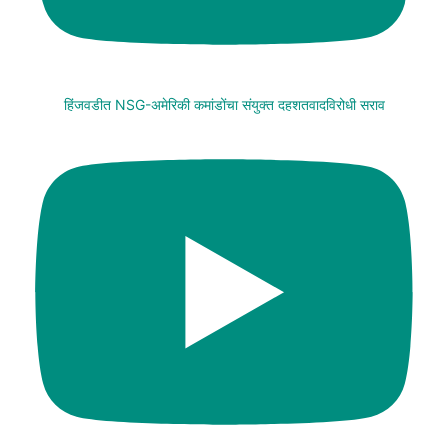
हिंजवडीत NSG-अमेरिकी कमांडोंचा संयुक्त दहशतवादविरोधी सराव