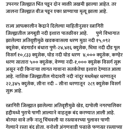
उपनगर जिल्ह्यात भिंत पडून दोन व्यक्ती जखमी झाल्या आहेत. तर
जालना जिल्ह्यात वीज पडून एका प्राण्याचा मृत्यू झाला आहे.
राज्य आपत्कालीन केंद्राने दिलेल्या माहितीनुसार रत्नागिरी
जिल्ह्यातील जगबुडी नदी इशारा पातळीवर आहे. पुणे विभागात
झालेल्या अतिवृष्टीमुळे खडकवासला धरण मुठा नदी १५,०९२
क्यूसेक, बंडगार्डन बंधारा पुणे-२४,४१६ क्युसेक, भिमा नदी दौंड पूल
विसर्ग १०,८३३ क्युसेक, घोड नदी घोड धरण ४,००० क्युसेक, कण्हेर
धरण सातारा ५०० क्युसेक, वेण्णा नदी-१,००० क्युसेक विसर्ग सुरू
असून नदी किनाऱ्या लागत गावाना सतर्कतेचा इशारा देण्यात आला
आहे. नाशिक जिल्ह्यातील गोदावरी नदी नांदूर मधमेश्वर धरणातून
२२,३४५ क्युसेक, सीना नदी – सीना धरणातून २८९ क्युसेक विसर्ग
सुरू आहे.
रत्नागिरी जिल्ह्यात झालेल्या अतिवृष्टीमुळे खेड, दापोली नगरपालिका
हद्दीमध्ये पुराचे पाणी आल्याने वाहतूक बंद करण्यात आली आहे.
बोरघर वावे तर्फे नातू चिंचवली या रस्त्यावरच्या पुलावर पाणी
गेल्याने रस्ता बंद होता. वनोशी अंगणवाडी पन्हाळे फणसूर रस्त्याच्या