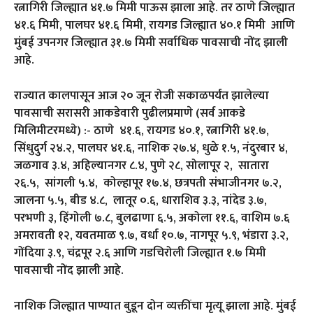
रत्नागिरी जिल्ह्यात ४१.७ मिमी पाऊस झाला आहे. तर ठाणे जिल्ह्यात
४१.६ मिमी, पालघर ४१.६ मिमी, रायगड जिल्ह्यात ४०.१ मिमी आणि
मुंबई उपनगर जिल्ह्यात ३१.७ मिमी सर्वाधिक पावसाची नोंद झाली
आहे.
राज्यात कालपासून आज २० जून रोजी सकाळपर्यंत झालेल्या
पावसाची सरासरी आकडेवारी पुढीलप्रमाणे (सर्व आकडे
मिलिमीटरमध्ये) :- ठाणे ४१.६, रायगड ४०.१, रत्नागिरी ४१.७,
सिंधुदुर्ग २४.२, पालघर ४१.६, नाशिक २७.४, धुळे १.५, नंदुरबार ४,
जळगाव ३.४, अहिल्यानगर ८.४, पुणे २८, सोलापूर २, सातारा
२६.५, सांगली ५.४, कोल्हापूर १७.४, छत्रपती संभाजीनगर ७.२,
जालना ५.५, बीड ४.८, लातूर ०.६, धाराशिव ३.३, नांदेड ३.७,
परभणी ३, हिंगोली ७.८, बुलढाणा ६.५, अकोला ११.६, वाशिम ७.६
अमरावती १२, यवतमाळ ९.७, वर्धा १०.७, नागपूर ५.९, भंडारा ३.२,
गोंदिया ३.९, चंद्रपूर २.६ आणि गडचिरोली जिल्ह्यात १.७ मिमी
पावसाची नोंद झाली आहे.
नाशिक जिल्ह्यात पाण्यात बुडून दोन व्यक्तींचा मृत्यू झाला आहे. मुंबई