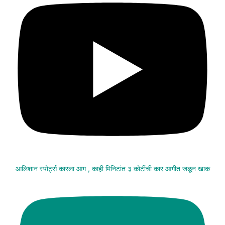
आलिशान स्पोर्ट्स कारला आग , काही मिनिटांत ३ कोटींची कार आगीत जळून खाक