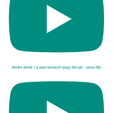
शिवसेना कोणाची ? हे अख्या महाराष्ट्राने दाखवून दिले आहे - एकनाथ शिंदे