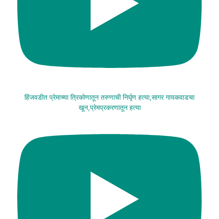
हिंजवडीत प्रेमाच्या त्रिकोणातून तरुणाची निर्घृण हत्या,सागर गायकवाडचा
खून,प्रेमप्रकरणातून हत्या