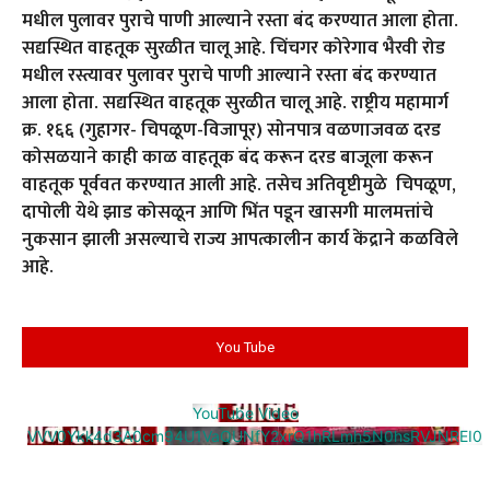
मधील पुलावर पुराचे पाणी आल्याने रस्ता बंद करण्यात आला होता.
सद्यस्थित वाहतूक सुरळीत चालू आहे. चिंचगर कोरेगाव भैरवी रोड
मधील रस्त्यावर पुलावर पुराचे पाणी आल्याने रस्ता बंद करण्यात
आला होता. सद्यस्थित वाहतूक सुरळीत चालू आहे. राष्ट्रीय महामार्ग
क्र. १६६ (गुहागर- चिपळूण-विजापूर) सोनपात्र वळणाजवळ दरड
कोसळयाने काही काळ वाहतूक बंद करून दरड बाजूला करून
वाहतूक पूर्ववत करण्यात आली आहे. तसेच अतिवृष्टीमुळे चिपळूण,
दापोली येथे झाड कोसळून आणि भिंत पडून खासगी मालमत्तांचे
नुकसान झाली असल्याचे राज्य आपत्कालीन कार्य केंद्राने कळविले
आहे.
You Tube
YouTube Video
VVV0Ykk4d3A0cm94U1VaQUNfY2xrQ1hRLmh5N0hsRVJNREI0