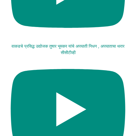
वाकडचे प्रसिद्ध उद्योजक तुषार भूमकर यांचे अपघाती निधन , अपघाताचा थरार
सीसीटीव्ही