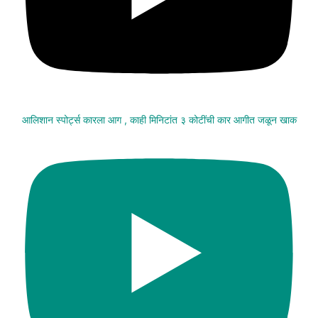
आलिशान स्पोर्ट्स कारला आग , काही मिनिटांत ३ कोटींची कार आगीत जळून खाक