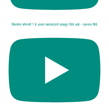
शिवसेना कोणाची ? हे अख्या महाराष्ट्राने दाखवून दिले आहे - एकनाथ शिंदे