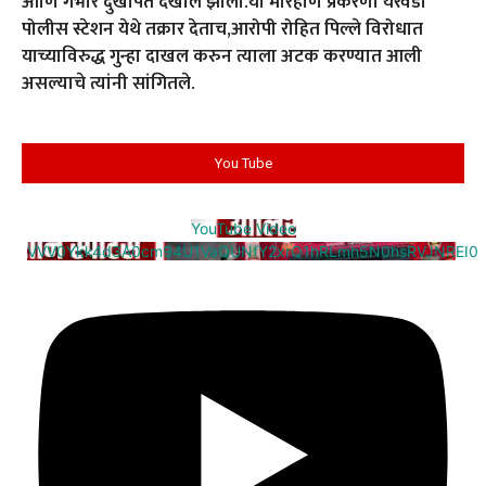
आणि गंभीर दुखापत देखील झाली.या मारहाण प्रकरणी येरवडा
पोलीस स्टेशन येथे तक्रार देताच,आरोपी रोहित पिल्ले विरोधात
याच्याविरुद्ध गुन्हा दाखल करुन त्याला अटक करण्यात आली
असल्याचे त्यांनी सांगितले.
You Tube
YouTube Video
VVV0Ykk4d3A0cm94U1VaQUNfY2xrQ1hRLmh5N0hsRVJNREI0