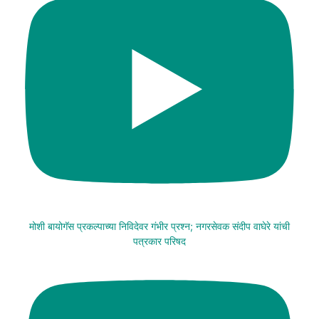
मोशी बायोगॅस प्रकल्पाच्या निविदेवर गंभीर प्रश्न; नगरसेवक संदीप वाघेरे यांची
पत्रकार परिषद