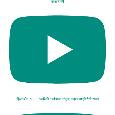
सीसीटीव्ही
हिंजवडीत NSG-अमेरिकी कमांडोंचा संयुक्त दहशतवादविरोधी सराव