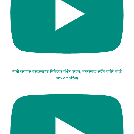
मोशी बायोगॅस प्रकल्पाच्या निविदेवर गंभीर प्रश्न; नगरसेवक संदीप वाघेरे यांची
पत्रकार परिषद