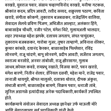
वरखडे, युवराज पवार, संग्राम चव्हाणविनोद वरखडे, मनीषा गटकळ,
श्रीकांत कदम, प्रदिप आवटी, रशीद सय्यद, शक्रुल्ला पठाण, कविता
खराडे, संगीता कोकणे, तुकाराम बजबळकर, राजेंद्रसिंग वालिया,
सेवादल सेलचे प्रविण पिंजण, अभिजीत आल्हाट, अलंकार हिंगे,
बाबासाहेब चौधरी, नजीर पटेल, मंगेश थिटे, गुलामअली भालदार,
शहर उपाध्यक्ष महेश झपके, दत्तात्रय जगताप, संपत पाचुंदकर,
तुकाराम बजबळकर, गारोबा गुजर, तुषार ताम्हाणे, अविनाश शेरेकर,
कुमार कांबळे, दयानंद केरकर, बाळासाहेब पिल्लेवार, रविंद्र
सोनवणे, राजू चांदणे, बापू सोनवणे, प्रदीप आवटी, सर्जेराव जगताप,
स्वराज्य बनसोडे, अनवर तांबोळी, राजू क्षीरसागर, गुलाब
जाधव,कोमल कवडे, रामप्रभू नखाते, विजया काटे, पवन खराडे,
मंगेश बारणे, नितीन शेलार, डॅनियल दळवी, महेश माने, राजेंद्र पवार,
तानाजी धायगुडे, श्रीपत मालुसरे, दत्तात्रय थोरात, दीपक अंकुश,
संभाजी बारणे, बाळासाहेब बामणे, विक्रम पवार, धनाजी तांबे,
सुनिल अडागळे इत्यांदीसह अनेक पदाधिकारी,कार्यकर्ते उपस्थित
होते.
कार्यक्रमाचे संयोजन सेवादल अध्यक्ष ज्ञानेश्वर उर्फ माऊली मोरे
आणि सेवादलाच्या सर्व पदाधिकारी यांनी केले.