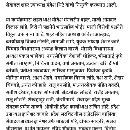
सेवादल शहर उपाध्यक्ष मंगेश थिटे यांची नियुक्ती करण्यात आली.
या कार्यक्रमास शहराध्यक्ष योगेश मंगलसेन बहल, माजी आमदार
विलास लांडे, विरोधी पक्षनेते भाउसाहेब भोईर, माजी विरोधी पक्षनेते
विठ्ठल उर्फ नाना काटे, शहर महिला अध्यक्ष कविता आल्हाट,
कार्याध्यक्ष विजय लोखंडे, तानाजी खाडे, युवक अध्यक्ष शेखर काटे,
चिंचवड विधानसभा अध्यक्ष कैलास बारणे, भोसरी विधानसभा
अध्यक्ष पंकज भालेकर, नगरसेविका वैशाली घोडेकर, भीमाताई फुगे,
संगीता ताम्हाणे, निकिता कदम, वर्षा जगताप, उज्वला ढोरे, दीप्ती
कांबळे, प्रतीक्षा जवळकर, सारिका मासुळकर, प्रियांका कुदळे,
योगिता बारणे, आशा शेंडगे, नगरसेवक विराज लांडे, यश साने, शेखर
चिंचवडे, अनंत कोऱ्हाळे, राजू बनसोडे, मा.नगरसेवक पंडित गवळी,
सतीश दरेकर, प्रकाश सोमवंशी, ॲड.गोरक्ष लोखंडे, राजेंद्र जगताप,
राजू लोखंडे, शेरबहादूर खत्री, बंन्सीपारडे, सेवादल प्रदेश मुख्य
संघटक प्रमोद साळवे, ओबीसी प्रदेश कार्याध्यक्ष सचिन औटे, प्रदेश
उपाध्यक्ष ज्ञानेश्वर कांबळे, प्रदेश सरचिटणीस राजेंद्रसिंग वालिया,
सेवादल अध्यक्ष ज्ञानेश्वर उर्फ माऊली मोरे, दीपक साकोरे, संजय
औसरमल, प्रशांत महाजन, रविंद्र ओव्हाळ, अकबर मुल्ला, विनोद