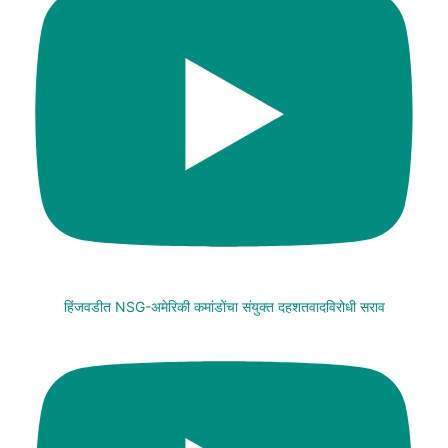
हिंजवडीत NSG-अमेरिकी कमांडोंचा संयुक्त दहशतवादविरोधी सराव