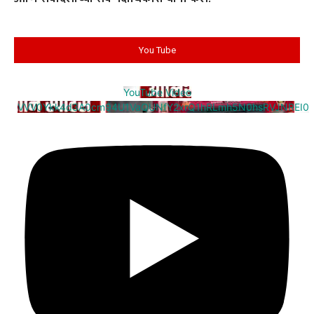
You Tube
YouTube Video
VVV0Ykk4d3A0cm94U1VaQUNfY2xrQ1hRLmh5N0hsRVJNREI0