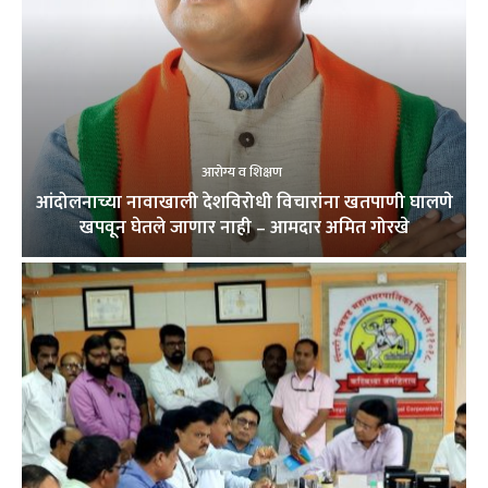
आरोग्य व शिक्षण
आंदोलनाच्या नावाखाली देशविरोधी विचारांना खतपाणी घालणे
खपवून घेतले जाणार नाही – आमदार अमित गोरखे