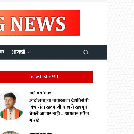
यक
आणखी
ताज्या बातम्या
आरोग्य व शिक्षण
आंदोलनाच्या नावाखाली देशविरोधी
विचारांना खतपाणी घालणे खपवून
घेतले जाणार नाही – आमदार अमित
गोरखे