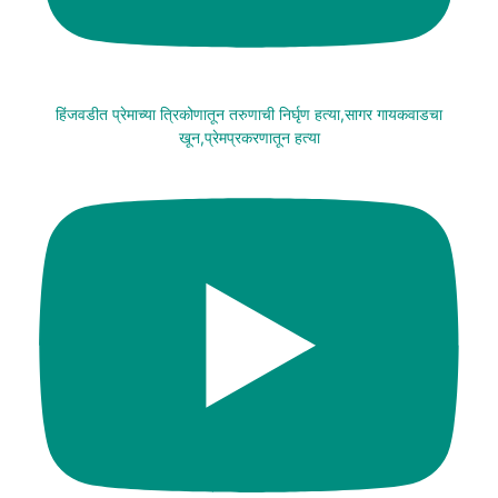
हिंजवडीत प्रेमाच्या त्रिकोणातून तरुणाची निर्घृण हत्या,सागर गायकवाडचा
खून,प्रेमप्रकरणातून हत्या