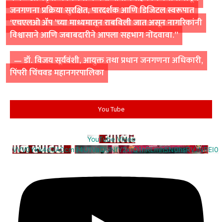
जनगणना प्रक्रिया सुरक्षित, पारदर्शक आणि डिजिटल स्वरूपात
‘एचएलओ ॲप ’च्या माध्यमातून राबविली जात असून नागरिकांनी
विश्वासाने आणि जबाबदारीने आपला सहभाग नोंदवावा.”
— डॉ. विजय सूर्यवंशी, आयुक्त तथा प्रधान जनगणना अधिकारी,
पिंपरी चिंचवड महानगरपालिका
You Tube
YouTube Video
VVV0Ykk4d3A0cm94U1VaQUNfY2xrQ1hRLmh5N0hsRVJNREI0