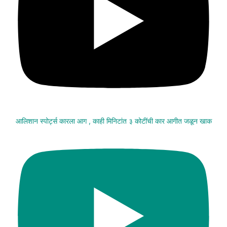
आलिशान स्पोर्ट्स कारला आग , काही मिनिटांत ३ कोटींची कार आगीत जळून खाक