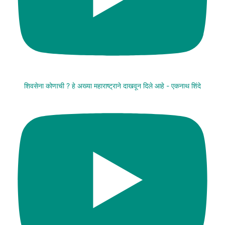
शिवसेना कोणाची ? हे अख्या महाराष्ट्राने दाखवून दिले आहे - एकनाथ शिंदे