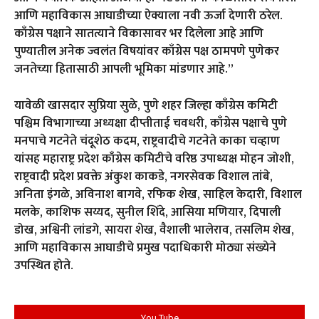
आणि महाविकास आघाडीच्या ऐक्याला नवी ऊर्जा देणारी ठरेल.
काँग्रेस पक्षाने सातत्याने विकासावर भर दिलेला आहे आणि
पुण्यातील अनेक ज्वलंत विषयांवर काँग्रेस पक्ष ठामपणे पुणेकर
जनतेच्या हितासाठी आपली भूमिका मांडणार आहे.”
यावेळी खासदार सुप्रिया सुळे, पुणे शहर जिल्हा काँग्रेस कमिटी
पश्चिम विभागाच्या अध्यक्षा दीप्तीताई चवधरी, काँग्रेस पक्षाचे पुणे
मनपाचे गटनेते चंदूशेठ कदम, राष्ट्रवादीचे गटनेते काका चव्‍हाण
यांसह महाराष्ट्र प्रदेश काँग्रेस कमिटीचे वरिष्ठ उपाध्यक्ष मोहन जोशी,
राष्ट्रवादी प्रदेश प्रवक्ते अंकुश काकडे, नगरसेवक विशाल तांबे,
अनिता इंगळे, अविनाश बागवे, रफिक शेख, साहिल केदारी, विशाल
मलके, काशिफ सय्यद, सुनील शिंदे, आसिया मणियार, दिपाली
डोख, अश्विनी लांडगे, सायरा शेख, वैशाली भालेराव, तसलिम शेख,
आणि महाविकास आघाडीचे प्रमुख पदाधिकारी मोठ्या संख्येने
उपस्थित होते.
You Tube