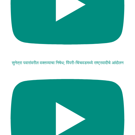
सुनेत्रा पवारांवरील वक्तव्याचा निषेध; पिंपरी-चिंचवडमध्ये राष्ट्रवादीचे आंदोलन