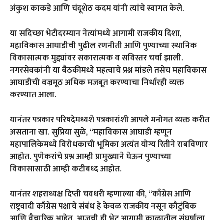
अंकुश काकडे आणि चंदूशेठ कदम यांनी त्यांचे स्वागत केले.
या सदिच्छा भेटीदरम्यान नेत्यांमध्ये आगामी राजकीय दिशा,
महाविकास आघाडीची पुढील रणनीती आणि पुण्याच्या स्थानिक
विकासात्मक मुद्द्यांवर सकारात्मक व सविस्तर चर्चा झाली.
नगरसेवकांनी या बैठकीमध्ये महत्वाचे प्रश्न मांडले तसेच महाविकास
आघाडीची वज्रमूठ अधिक मजबूत करण्याचा निर्धारही व्यक्त
करण्यात आला.
यानंतर पत्रकार परिषदेमध्यशे पत्रकारांशी आपले मनोगत व्‍यक्त करीत
असताना खा. सुप्रिया सुळे, ‘‘महाविकास आघाडी म्हणून
महापालिकेमध्ये विरोधकाची भूमिका अत्यंत योग्य रितीने राबविणार
आहोत. पुणेकरांचे प्रश्न आम्ही प्रामुख्याने घेऊन पुण्याच्या
विकासासाठी आम्ही कटीबध्द आहोत.
यानंतर शहराध्यक्ष दिप्ती चवधरी म्हणाल्या की, “काँग्रेस आणि
राष्ट्रवादी काँग्रेस पक्षाचे संबंध हे केवळ राजकीय नसून कौटुंबिक
आणि वैचारिक आहेत. आजची ही भेट आगामी काळातील संघर्षाला