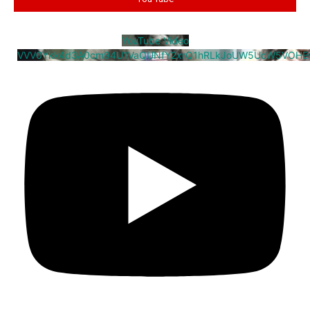
YouTube Video
VVV0Ykk4d3A0cm94U1VaQUNfY2xrQ1hRLkJoUW5UcW5VOHE