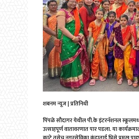
शबनम न्यूज | प्रतिनिधी
पिंपळे सौदागर येथील पी.के इंटरनॅशनल स्कूलमध
उत्साहपूर्ण वातावरणात पार पडला. या कार्यक्रमाल
काटे तसेच नगरसेविका कुंदाताई भिसे प्रमुख पाहुण