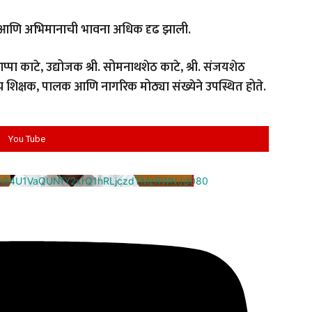
 प्रेरणा आणि अभिमानाची भावना अधिक दृढ झाली.
आप्पा काटे, उद्योजक श्री. सोमनाथशेठ काटे, श्री. संजयशेठ
तसेच शिक्षक, पालक आणि नागरिक मोठ्या संख्येने उपस्थित होते.
You Tube
cm94U1VaQUNfY2xrQ1hRLjczdTMzRWNJd080