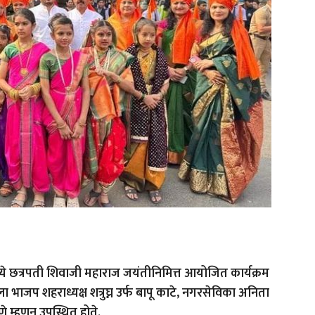
्ये छत्रपती शिवाजी महाराज जयंतीनिमित्त आयोजित कार्यक्रम
ा भाजप शहराध्यक्ष शत्रुघ्न उर्फ बापू काटे, नगरसेविका अनिता
े म्हणून उपस्थित होते.