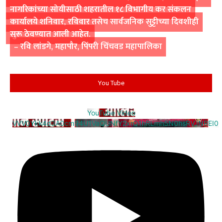
नागरिकांच्या सोयीसाठी शहरातील १८ विभागीय कर संकलन
कार्यालये शनिवार, रविवार तसेच सार्वजनिक सुट्टीच्या दिवशीही
सुरू ठेवण्यात आली आहेत.
– रवि लांडगे, महापौर, पिंपरी चिंचवड महापालिका
You Tube
YouTube Video
VVV0Ykk4d3A0cm94U1VaQUNfY2xrQ1hRLmh5N0hsRVJNREI0