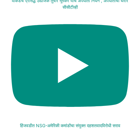
वाकडचे प्रसिद्ध उद्योजक तुषार भूमकर यांचे अपघाती निधन , अपघाताचा थरार
सीसीटीव्ही
हिंजवडीत NSG-अमेरिकी कमांडोंचा संयुक्त दहशतवादविरोधी सराव