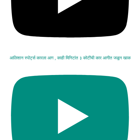
आलिशान स्पोर्ट्स कारला आग , काही मिनिटांत ३ कोटींची कार आगीत जळून खाक