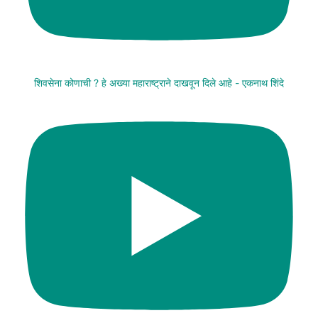
शिवसेना कोणाची ? हे अख्या महाराष्ट्राने दाखवून दिले आहे - एकनाथ शिंदे