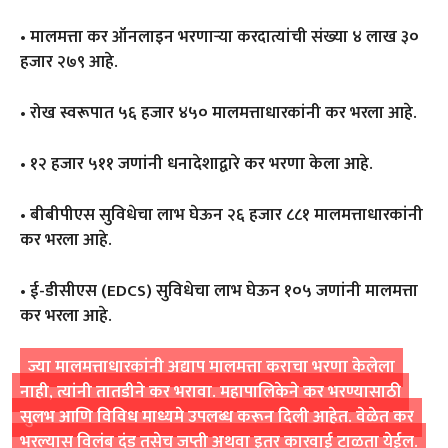
• मालमत्ता कर ऑनलाइन भरणाऱ्या करदात्यांची संख्या ४ लाख ३०
हजार २७९ आहे.
• रोख स्वरूपात ५६ हजार ४५० मालमत्ताधारकांनी कर भरला आहे.
• १२ हजार ५११ जणांनी धनादेशाद्वारे कर भरणा केला आहे.
• बीबीपीएस सुविधेचा लाभ घेऊन २६ हजार ८८१ मालमत्ताधारकांनी
कर भरला आहे.
• ई-डीसीएस (EDCS) सुविधेचा लाभ घेऊन १०५ जणांनी मालमत्ता
कर भरला आहे.
ज्या मालमत्ताधारकांनी अद्याप मालमत्ता कराचा भरणा केलेला
नाही, त्यांनी तातडीने कर भरावा. महापालिकेने कर भरण्यासाठी
सुलभ आणि विविध माध्यमे उपलब्ध करून दिली आहेत. वेळेत कर
भरल्यास विलंब दंड तसेच जप्ती अथवा इतर कारवाई टाळता येईल.