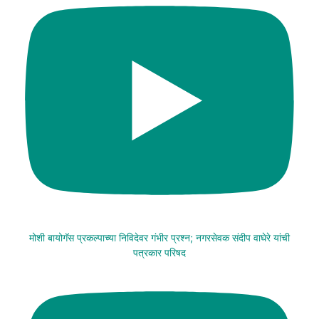
मोशी बायोगॅस प्रकल्पाच्या निविदेवर गंभीर प्रश्न; नगरसेवक संदीप वाघेरे यांची
पत्रकार परिषद