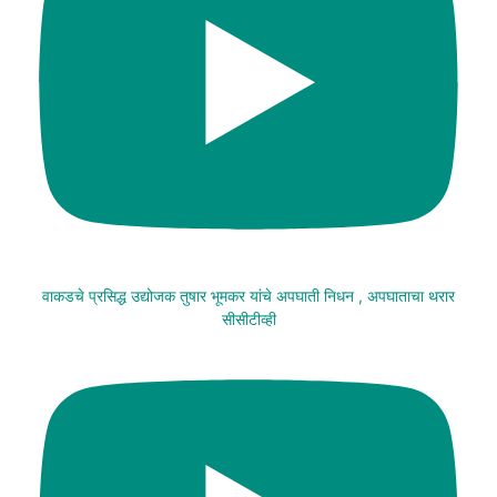
वाकडचे प्रसिद्ध उद्योजक तुषार भूमकर यांचे अपघाती निधन , अपघाताचा थरार
सीसीटीव्ही