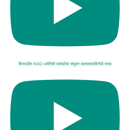
हिंजवडीत NSG-अमेरिकी कमांडोंचा संयुक्त दहशतवादविरोधी सराव