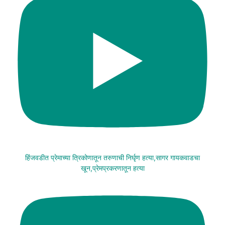
हिंजवडीत प्रेमाच्या त्रिकोणातून तरुणाची निर्घृण हत्या,सागर गायकवाडचा
खून,प्रेमप्रकरणातून हत्या