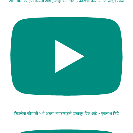
आलिशान स्पोर्ट्स कारला आग , काही मिनिटांत ३ कोटींची कार आगीत जळून खाक
शिवसेना कोणाची ? हे अख्या महाराष्ट्राने दाखवून दिले आहे - एकनाथ शिंदे