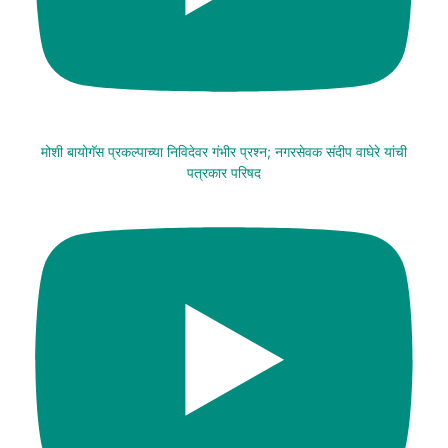
मोशी बायोगॅस प्रकल्पाच्या निविदेवर गंभीर प्रश्न; नगरसेवक संदीप वाघेरे यांची
पत्रकार परिषद