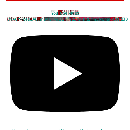
YouTube Video
VVV0Ykk4d3A0cm94U1VaQUNfY2xrQ1hRLmh5N0hsRVJNREI0