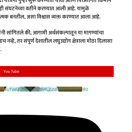
 योजना पुन्हा सुरू करण्यात यावी आणि त्याअंतर्गत किमान
ही संघटनेच्या वतीने करण्यात आली आहे. यामुळे
्धात्मक बनतील, असा विश्वास व्यक्त करण्यात आला आहे.
ांनी सांगितले की, आगामी अर्थसंकल्पातून या मागण्यांचा
व्हे, तर संपूर्ण देशातील लघुउद्योग क्षेत्राला मोठा दिलासा
.
You Tube
cm94U1VaQUNfY2xrQ1hRLjczdTMzRWNJd080