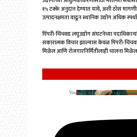
उद्योगांच्या आधुनिकीकरणासाठी मशीनरी सबसिडी
१५ टक्के अनुदान देण्यात यावे, अशी ठोस मागणी
उत्पादनक्षमता वाढून स्थानिक उद्योग अधिक स्पर
पिंपरी-चिंचवड लघुउद्योग संघटनेच्या पदाधिकाऱ्य
सकारात्मक विचार झाल्यास केवळ पिंपरी-चिंचवडच न
मिळेल आणि रोजगारनिर्मितीलाही चालना मिळेल
YouTube Video VVV0Ykk4d3A0