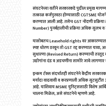
संघटनेच्या वतीने सरकारकडे पुढील प्रमुख माग
तत्काळ कर्जपुरवठा होण्यासाठी CGTSME योजनेअं
करण्यात आली आहे. तसेच GST नोंदणी प्रक्रिया त
Number) पुनर्बहालीची प्रक्रिया अधिक सुलभ व
यासोबतच Leasehold rights वर आकारण्यात येण
स्पष्ट धोरण ठरवून तो GST रद्द करण्यात यावा, 
सुधारणा (Revised Return) करण्याची तरतूद कर
उद्योगांना दंड व अडचणींना सामोरे जावे लागणार
इन्कम टॅक्स संदर्भातही संघटनेने केंद्रीय सरकार
मर्यादा वाढवावी व करप्रणाली अधिक सुटसुटीत
आहे. याशिवाय MSME युनिट्ससाठी विशेष आर्थि
चालना मिळेल, असे संघटनेचे म्हणणे आहे.