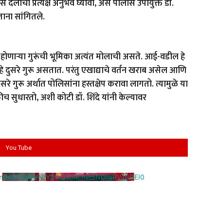
दलाचा प्रत्यक्ष अनुभव घ्यावा, असे पोलीस उपायुक्त डॉ.
 देताना सांगितले.
ाप्त होणाऱ्या गुरूंची भूमिका अत्यंत मोलाची असते. आई-वडील हे
हे दुसरे गुरू असतात. परंतु एखाद्याचे वर्तन खराब असेल आणि
तिसरे गुरू अर्थात पोलिसांना हस्तक्षेप करावा लागतो. त्यामुळे या
ीच सुधारतो, अशी कोटी डॉ. शिंदे यांनी केल्यावर
You Tube
cm94U1VaQUNfY2xrQ1hRLmh5N0hsRVJNREI0