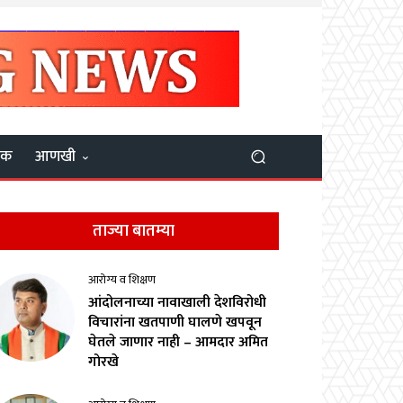
यक
आणखी
ताज्या बातम्या
आरोग्य व शिक्षण
आंदोलनाच्या नावाखाली देशविरोधी
विचारांना खतपाणी घालणे खपवून
घेतले जाणार नाही – आमदार अमित
गोरखे