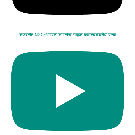
हिंजवडीत NSG-अमेरिकी कमांडोंचा संयुक्त दहशतवादविरोधी सराव