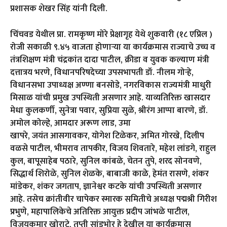
प्रशासक शेखर सिंह यांनी दिली.
चिंचवड येथील प्रा. रामकृष्ण मोरे प्रेक्षागृह येथे शुकवारी (१८ एप्रिल )
रोजी सकाळी ९.४५ वाजता होणाऱ्या या कार्यक्रमास राज्याचे उच्च व
तंत्रशिक्षण मंत्री चंद्रकांत दादा पाटील, क्रीडा व युवक कल्याण मंत्री
दत्तात्रय भरणे, विधानपरिषदेच्या उपसभापती डॉ. नीलम गोऱ्हे,
विधानसभा उपाध्यक्ष अण्णा बनसोडे, नगरविकास राज्यमंत्री माधुरी
मिसाळ यांची प्रमुख उपस्थिती असणार आहे. याव्यतिरिक्त खासदार
मेधा कुलकर्णी, सुनेत्रा पवार, सुप्रिया सुळे, श्रीरंग आप्पा बारणे, डॉ.
अमोल कोल्हे, आमदार अरूण लाड, उमा
खापरे, जयंत आसगावकर, योगेश टिळेकर, अमित गोरखे, दिलीप
वळसे पाटील, भीमराव तापकीर, विजय शिवतारे, महेश लांडगे, राहुल
कुल, बापूसाहेब पठारे, सुनिल कांबळे, चेतन तुपे, शरद सोनवणे,
सिद्धार्थ शिरोळे, सुनिल शेळके, बाबाजी काळे, हेमंत रासणे, शंकर
मांडेकर, शंकर जगताप, ज्ञानेश्वर कटके यांची उपस्थिती असणार
आहे. तसेच क्रांतीवीर चापेकर स्मारक समितीचे अध्यक्ष पद्मश्री गिरीश
प्रभुणे, महापालिकेचे अतिरिक्त आयुक्त प्रदीप जांभळे पाटील,
विजयकुमार खोराटे, तृप्ती सांडभोर हे देखील या कार्यक्रमास