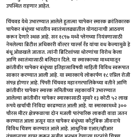
उपस्थित राहणार आहेत.
चिंचवड येथे उभारण्यात आलेले हुतात्मा चापेकर स्मारक क्रांतिकारक
चापेकर बंधूंच्या भारतीय स्वातंत्र्यलढ्यातील योगदानाची आठवण
करून देणारे स्थळ आहे. सन १८९७ मध्ये प्लेगच्या नियंत्रणासाठी
नेमलेल्या ब्रिटीश अधिकारी वॉल्टर चार्ल्स रँड यांचा वध केल्यामुळे हे
बंधू ओळखले जातात. त्यांनी ब्रिटिशांच्या धोरणांचा विरोध केला
आणि स्वातंत्र्यासाठी बलिदान दिले. या स्मारकाच्या माध्यमातून
क्रांतीवीर चापेकर बंधूंच्या इतिहासाविषयी माहिती विविध स्वरूपात
साकार करण्यात आली आहे. या स्मारकाचे लोकार्पण १८ एप्रिल रोजी
संपन्न होणार आहे. पिंपरी चिंचवड महानगरपालिकेच्या वतीने आणि
क्रांतीवीर चापेकर स्मारक समितीच्या सहकार्याने उभारण्यात
आलेल्या क्रांतीवीर चापेकर स्मारकासाठी सुमारे १३ कोटी ५२ लाख
रुपये खर्चाची निविदा काढण्यात आली आहे. या स्मारकामध्ये ३००
चौरस
मीटर क्षेत्रफळाचा दोन मजली पारंपारिक लाकडी वाडा जतन
करण्यात आला असून यात चापेकर बंधुंच्या कौटुंबिक जीवनाचे
विविध चित्रण करण्यात आले आहे. आधुनिक एआर/व्हीआर
तंत्रज्ञानाचा वापर करून सजीव अनुभव देणाऱ्या घटनांचे चित्रण