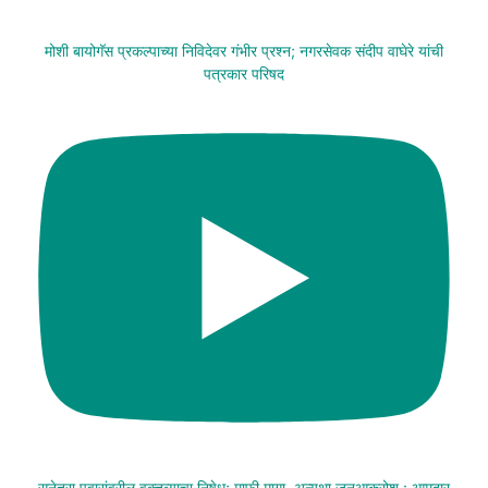
मोशी बायोगॅस प्रकल्पाच्या निविदेवर गंभीर प्रश्न; नगरसेवक संदीप वाघेरे यांची
पत्रकार परिषद
सुनेत्रा पवारांवरील वक्तव्याचा निषेध; माफी मागा, अन्यथा जनआक्रोश : आमदार