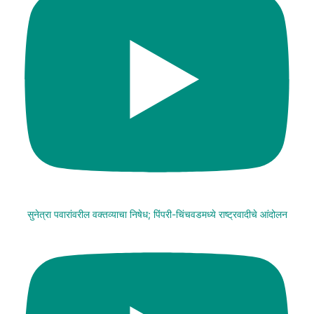
सुनेत्रा पवारांवरील वक्तव्याचा निषेध; पिंपरी-चिंचवडमध्ये राष्ट्रवादीचे आंदोलन