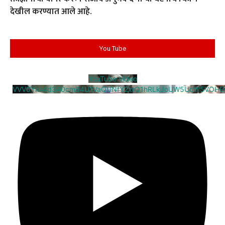
देखील करण्यात आले आहे.
You Tube
YouTube Video
VVV0Ykk4d3A0cm94U1VaQUNfY2xrQ1hRLkJoUW5UcW5VOHE