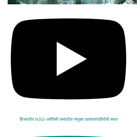
VVV0Ykk4d3A0cm94U1VaQUNfY2xrQ1hRLkJoUW5UcW5VOHE
हिंजवडीत NSG-अमेरिकी कमांडोंचा संयुक्त दहशतवादविरोधी सराव