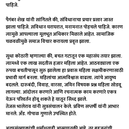
पाहिजे.
पैगंबर शेख यांनी सांगितले की, संविधानाचा प्रचार प्रसार जास्त
झाला पाहिजे. स़विधान घराघरात, मनामनात पोहचले पाहिजे. कारण
त्यामुळे आपल्याला मूलभूत अधिकार मिळाले आहेत. सामाजिक
चळवळीमुळे समाज विचार करायला प्रवृत्त झाला.
सुधा कोठारी म्हणाल्या की, बचत गटातून एक महासंघ तयार झाला.
त्यामध्ये एक लाख सदतीस हजार महिला आहेत. आठवड्याला एक
रुपया बचतीपासून सुरु झालेला हा प्रवास महिला सक्षमीकरणासाठी
प्रभावी मार्ग बनला. महिलांचा आत्मविश्वास वाढला. त्यांचे आयुष्य
बदलले. दारुबंदी, विवाह, वारसा, जमिन विषयक प्रश्न महिला सोडवू
लागल्या. आंदोलन करणारे आणि रचनात्मक काम करणारे एकत्र
येऊन परिवर्तन होवू शकते हे यातून सिध्द झाले.
तेजस भालेराव यांनी सुत्रसंचालन केले. प्रविण सप्तर्षी यांनी आभार
मानले. अँड. गोपाळ गुणाले उपस्थित होते.
अल्पसंख्याकांची धर्मांधताही आत्मघातकी आहे. तर बहुजनांची