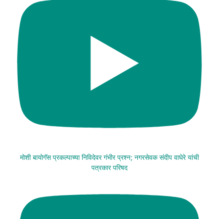
मोशी बायोगॅस प्रकल्पाच्या निविदेवर गंभीर प्रश्न; नगरसेवक संदीप वाघेरे यांची
पत्रकार परिषद