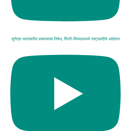
सुनेत्रा पवारांवरील वक्तव्याचा निषेध; पिंपरी-चिंचवडमध्ये राष्ट्रवादीचे आंदोलन