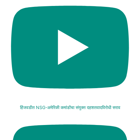
हिंजवडीत NSG-अमेरिकी कमांडोंचा संयुक्त दहशतवादविरोधी सराव