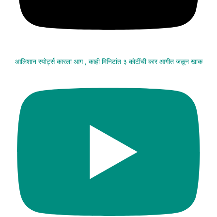
आलिशान स्पोर्ट्स कारला आग , काही मिनिटांत ३ कोटींची कार आगीत जळून खाक