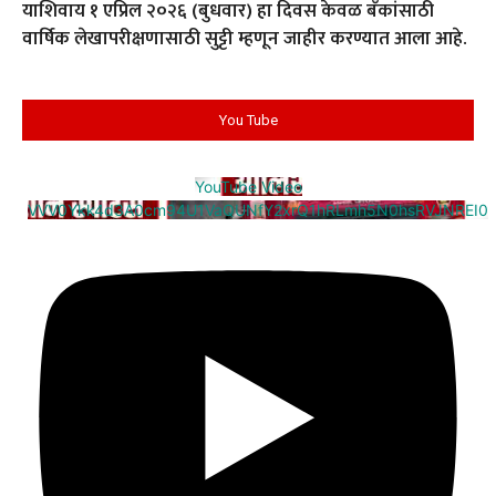
याशिवाय १ एप्रिल २०२६ (बुधवार) हा दिवस केवळ बँकांसाठी
वार्षिक लेखापरीक्षणासाठी सुट्टी म्हणून जाहीर करण्यात आला आहे.
You Tube
YouTube Video
VVV0Ykk4d3A0cm94U1VaQUNfY2xrQ1hRLmh5N0hsRVJNREI0