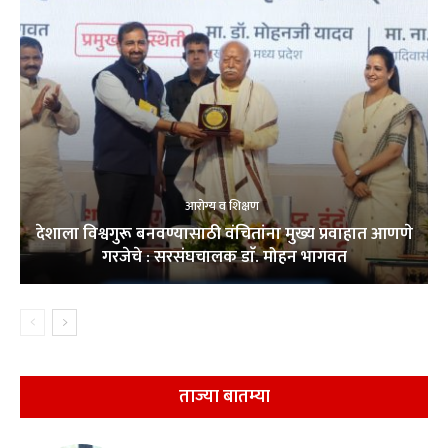
आरोग्य व शिक्षण
देशाला विश्वगुरू बनवण्यासाठी वंचितांना मुख्य प्रवाहात आणणे
गरजेचे : सरसंघचालक डाॅ. मोहन भागवत
ताज्या बातम्या