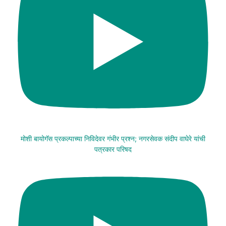
मोशी बायोगॅस प्रकल्पाच्या निविदेवर गंभीर प्रश्न; नगरसेवक संदीप वाघेरे यांची
पत्रकार परिषद