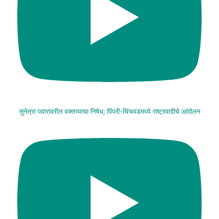
सुनेत्रा पवारांवरील वक्तव्याचा निषेध; पिंपरी-चिंचवडमध्ये राष्ट्रवादीचे आंदोलन