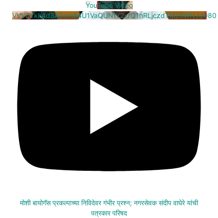
YouTube Video
VVV0Ykk4d3A0cm94U1VaQUNfY2xrQ1hRLjczdTMzRWNJd080
मोशी बायोगॅस प्रकल्पाच्या निविदेवर गंभीर प्रश्न; नगरसेवक संदीप वाघेरे यांची
पत्रकार परिषद