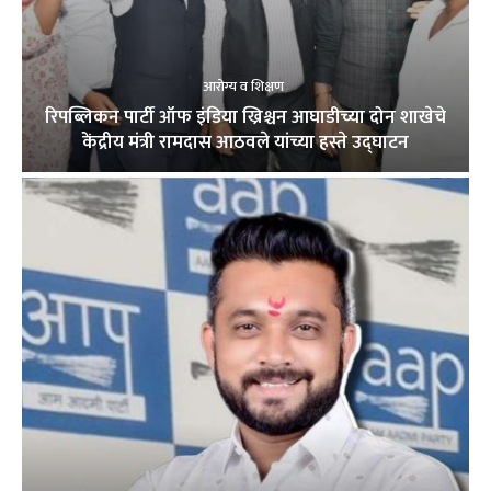
आरोग्य व शिक्षण
रिपब्लिकन पार्टी ऑफ इंडिया ख्रिश्चन आघाडीच्या दोन शाखेचे
केंद्रीय मंत्री रामदास आठवले यांच्या हस्ते उद्घाटन