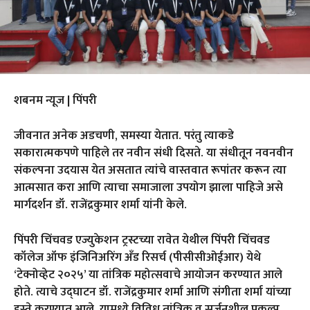
शबनम न्यूज | पिंपरी
जीवनात अनेक अडचणी, समस्या येतात. परंतु त्याकडे
सकारात्मकपणे पाहिले तर नवीन संधी दिसते. या संधीतून नवनवीन
संकल्पना उदयास येत असतात त्यांचे वास्तवात रूपांतर करून त्या
आत्मसात करा आणि त्याचा समाजाला उपयोग झाला पाहिजे असे
मार्गदर्शन डॉ.‌ राजेंद्रकुमार शर्मा यांनी केले.
पिंपरी चिंचवड एज्युकेशन ट्रस्टच्या रावेत येथील पिंपरी चिंचवड
कॉलेज ऑफ इंजिनिअरिंग अँड रिसर्च (पीसीसीओईआर) येथे
‘टेक्नोव्हेट २०२५’ या तांत्रिक महोत्सवाचे आयोजन करण्यात आले
होते. त्याचे उद्घाटन डॉ. राजेंद्रकुमार शर्मा आणि संगीता शर्मा यांच्या
हस्ते करण्यात आले. यामध्ये विविध तांत्रिक व सर्जनशील प्रकल्प