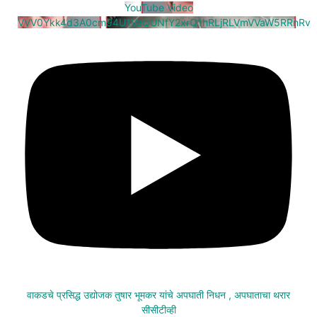
YouTube Video
VVV0Ykk4d3A0cm94U1VaQUNfY2xrQ1hRLjRLVmVVaW5RRnRv
वाकडचे प्रसिद्ध उद्योजक तुषार भूमकर यांचे अपघाती निधन , अपघाताचा थरार
सीसीटीव्ही