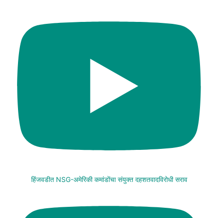
हिंजवडीत NSG-अमेरिकी कमांडोंचा संयुक्त दहशतवादविरोधी सराव