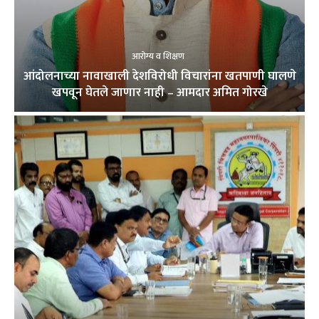
आरोग्य व शिक्षण
आंदोलनाच्या नावाखाली देशविरोधी विचारांना खतपाणी घालणे
खपवून घेतले जाणार नाही – आमदार अमित गोरखे