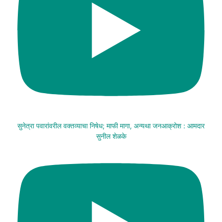
सुनेत्रा पवारांवरील वक्तव्याचा निषेध; माफी मागा, अन्यथा जनआक्रोश : आमदार
सुनील शेळके