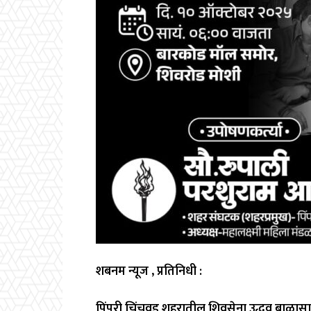
शबनम न्यूज , प्रतिनिधी :
पिंपरी चिंचवड शहरातील शिवसेना उद्धव बाळासाह