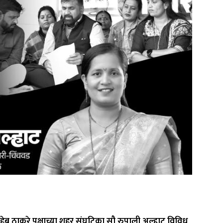
ेब ठाकरे पक्षाच्या शहर संघटिका सौ रुपाली अल्हाट विविध