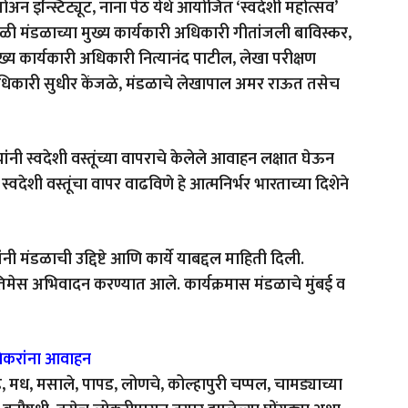
ना गोअन इन्स्टिट्यूट, नाना पेठ येथे आयोजित ‘स्वदेशी महोत्सव’
यावेळी मंडळाच्या मुख्य कार्यकारी अधिकारी गीतांजली बाविस्कर,
ुख्य कार्यकारी अधिकारी नित्यानंद पाटील, लेखा परीक्षण
ग अधिकारी सुधीर केंजळे, मंडळाचे लेखापाल अमर राऊत तसेच
दी यांनी स्वदेशी वस्तूंच्या वापराचे केलेले आवाहन लक्षात घेऊन
्वदेशी वस्तूंचा वापर वाढविणे हे आत्मनिर्भर भारताच्या दिशेने
ी मंडळाची उद्दिष्टे आणि कार्ये याबद्दल माहिती दिली.
 प्रतिमेस अभिवादन करण्यात आले. कार्यक्रमास मंडळाचे मुंबई व
ुणेकरांना आवाहन
पडे, मध, मसाले, पापड, लोणचे, कोल्हापुरी चप्पल, चामड्याच्या