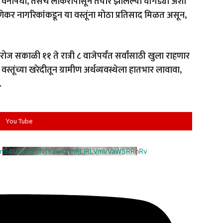
ेल, वनौषधी, तसेच लोकरीपासून तयार झालेल्या घोंगड्या अशा
ुणेकर नागरिकांकडून या वस्तूंना मोठा प्रतिसाद मिळत असून,
ोज सकाळी ११ ते रात्री ८ वाजेपर्यंत सर्वांसाठी खुला राहणार
वस्तूंच्या खरेदीतून ग्रामीण अर्थव्यवस्थेला हातभार लावावा,
.
You Tube
cm94U1VaQUNfY2xrQ1hRLjRLVmVVaW5RRnRv