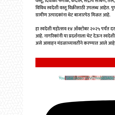
वस्तू, दिवाळी फराळ, कंदील, सेंद्रीय साबण, त
विविध स्वदेशी वस्तू विक्रीसाठी उपलब्ध आहेत. प
ग्रामीण उत्पादकांना थेट बाजारपेठ मिळत आहे.
हा स्वदेशी महोत्सव १४ ऑक्टोबर २०२५ पर्यंत दरर
आहे. नागरिकांनी या प्रदर्शनाला भेट देऊन स्वदेशी 
असे आवाहन मंडळाच्यावतीने करण्यात आले आहे
YouTube Video VVV0Ykk4d3A0