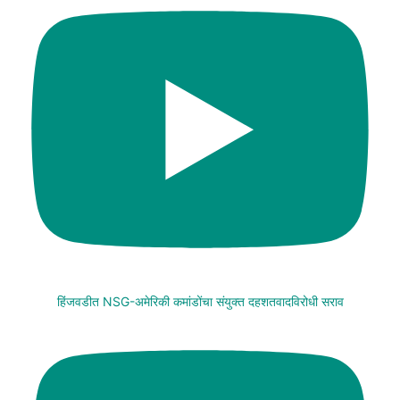
हिंजवडीत NSG-अमेरिकी कमांडोंचा संयुक्त दहशतवादविरोधी सराव