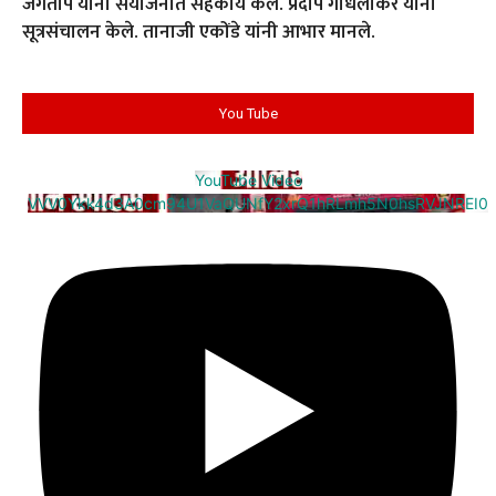
जगताप यांनी संयोजनात सहकार्य केले. प्रदीप गांधलीकर यांनी
सूत्रसंचालन केले. तानाजी एकोंडे यांनी आभार मानले.
You Tube
YouTube Video
VVV0Ykk4d3A0cm94U1VaQUNfY2xrQ1hRLmh5N0hsRVJNREI0