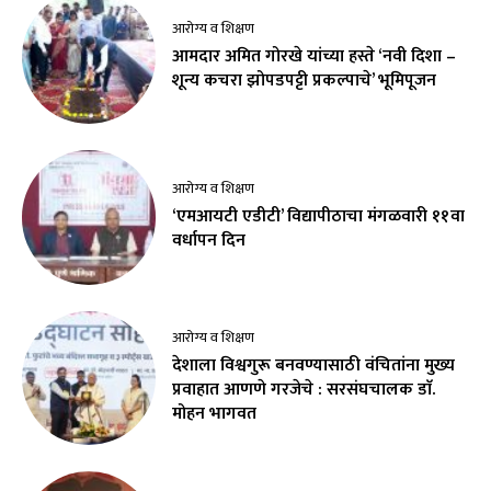
आरोग्य व शिक्षण
आमदार अमित गोरखे यांच्या हस्ते ‘नवी दिशा –
शून्य कचरा झोपडपट्टी प्रकल्पाचे’ भूमिपूजन
आरोग्य व शिक्षण
‘एमआयटी एडीटी’ विद्यापीठाचा मंगळवारी ११वा
वर्धापन दिन
आरोग्य व शिक्षण
देशाला विश्वगुरू बनवण्यासाठी वंचितांना मुख्य
प्रवाहात आणणे गरजेचे : सरसंघचालक डाॅ.
मोहन भागवत