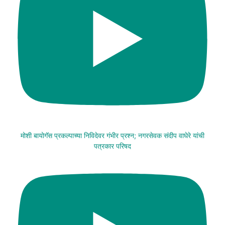
मोशी बायोगॅस प्रकल्पाच्या निविदेवर गंभीर प्रश्न; नगरसेवक संदीप वाघेरे यांची
पत्रकार परिषद