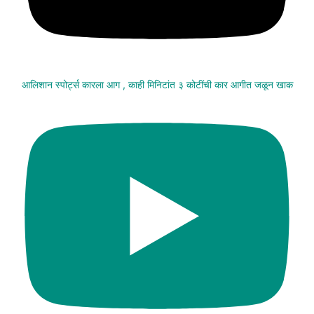
आलिशान स्पोर्ट्स कारला आग , काही मिनिटांत ३ कोटींची कार आगीत जळून खाक