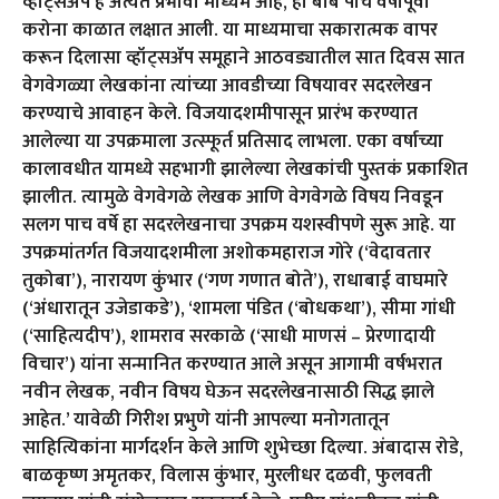
व्हॉट्सॲप हे अत्यंत प्रभावी माध्यम आहे, ही बाब पाच वर्षांपूर्वी
करोना काळात लक्षात आली. या माध्यमाचा सकारात्मक वापर
करून दिलासा व्हॉट्सॲप समूहाने आठवड्यातील सात दिवस सात
वेगवेगळ्या लेखकांना त्यांच्या आवडीच्या विषयावर सदरलेखन
करण्याचे आवाहन केले. विजयादशमीपासून प्रारंभ करण्यात
आलेल्या या उपक्रमाला उत्स्फूर्त प्रतिसाद लाभला. एका वर्षाच्या
कालावधीत यामध्ये सहभागी झालेल्या लेखकांची पुस्तकं प्रकाशित
झालीत. त्यामुळे वेगवेगळे लेखक आणि वेगवेगळे विषय निवडून
सलग पाच वर्षे हा सदरलेखनाचा उपक्रम यशस्वीपणे सुरू आहे. या
उपक्रमांतर्गत विजयादशमीला अशोकमहाराज गोरे (‘वेदावतार
तुकोबा’), नारायण कुंभार (‘गण गणात बोते’), राधाबाई वाघमारे
(‘अंधारातून उजेडाकडे’), ‘शामला पंडित (‘बोधकथा’), सीमा गांधी
(‘साहित्यदीप’), शामराव सरकाळे (‘साधी माणसं – प्रेरणादायी
विचार’) यांना सन्मानित करण्यात आले असून आगामी वर्षभरात
नवीन लेखक, नवीन विषय घेऊन सदरलेखनासाठी सिद्ध झाले
आहेत.’ यावेळी गिरीश प्रभुणे यांनी आपल्या मनोगतातून
साहित्यिकांना मार्गदर्शन केले आणि शुभेच्छा दिल्या. अंबादास रोडे,
बाळकृष्ण अमृतकर, विलास कुंभार, मुरलीधर दळवी, फुलवती