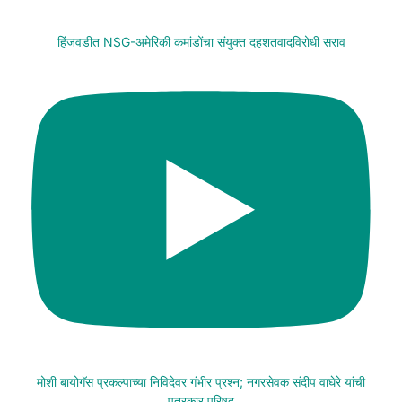
हिंजवडीत NSG-अमेरिकी कमांडोंचा संयुक्त दहशतवादविरोधी सराव
मोशी बायोगॅस प्रकल्पाच्या निविदेवर गंभीर प्रश्न; नगरसेवक संदीप वाघेरे यांची
पत्रकार परिषद