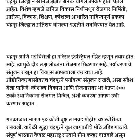
चंद्रपूर जिल्ह्याने खनिज क्षेत्रात अनेक चांगले उपक्रम हाती घेतले
आहेत. विशेष म्हणजे खनिज विकास निधीमधून रोजगार निर्मिती,
आरोग्य, विकास, शिक्षण, कौशल्य आधारित नाविन्यपूर्ण प्रकल्प
चंद्रपूर जिल्ह्यात अतिशय चांगल्या पद्धतीने राबविण्यात येत आहे.
चंद्रपूर आणि गडचिरोली हा परिसर इंडस्ट्रियल मॅग्नेट म्हणून तयार होत
आहे. त्यामुळे दीड लक्ष लोकांना रोजगार मिळणार आहे. पर्यावरणाचे
संतुलन राखून हा विकास आपल्याला करायचा आहे.
औद्योगिकरणासोबतच चंद्रपूरने पर्यावरण संतुलन राखले, असा संदेश
गेला पाहिजे. कौशल्य विकास आणि रोजगारावर भर देऊन १००
टक्के स्थानिकांना रोजगार मिळेल, अशी व्यवस्था आपण उभी
करणार आहोत.
गतकाळात आपण ५० कोटी वृक्ष लागवड मोहीम यशस्वीरीत्या
राबवली. यावेळी सुद्धा चंद्रपूरने वृक्ष लागवडीचे मोठे उद्दिष्ट गाठावे.
संपूर्ण भारतात केवळ महाराष्ट्र राज्याने ग्रीन कव्हर वाढवले असून