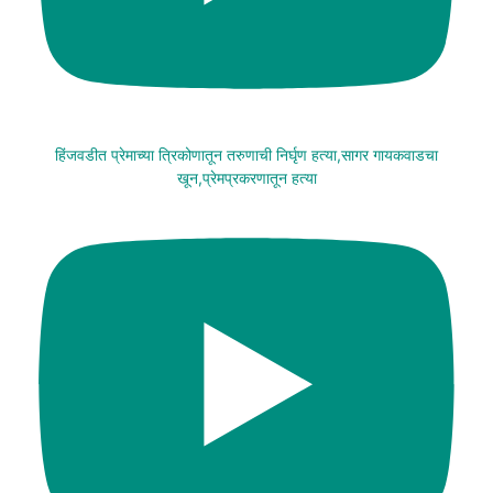
हिंजवडीत प्रेमाच्या त्रिकोणातून तरुणाची निर्घृण हत्या,सागर गायकवाडचा
खून,प्रेमप्रकरणातून हत्या