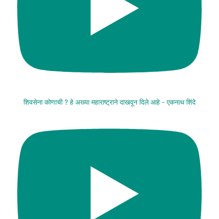
शिवसेना कोणाची ? हे अख्या महाराष्ट्राने दाखवून दिले आहे - एकनाथ शिंदे