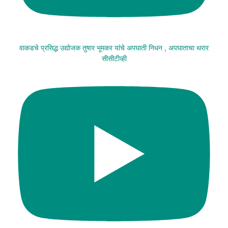
वाकडचे प्रसिद्ध उद्योजक तुषार भूमकर यांचे अपघाती निधन , अपघाताचा थरार
सीसीटीव्ही