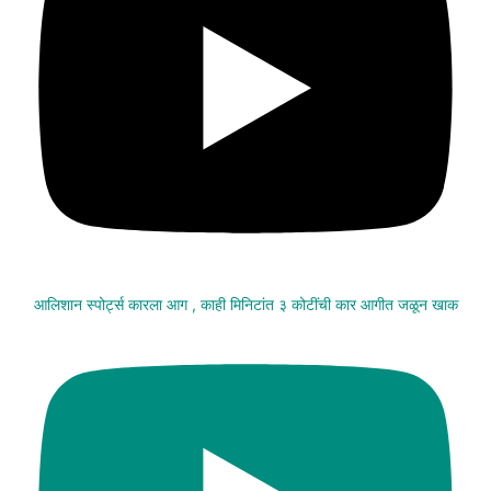
आलिशान स्पोर्ट्स कारला आग , काही मिनिटांत ३ कोटींची कार आगीत जळून खाक