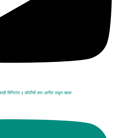
 काही मिनिटांत ३ कोटींची कार आगीत जळून खाक