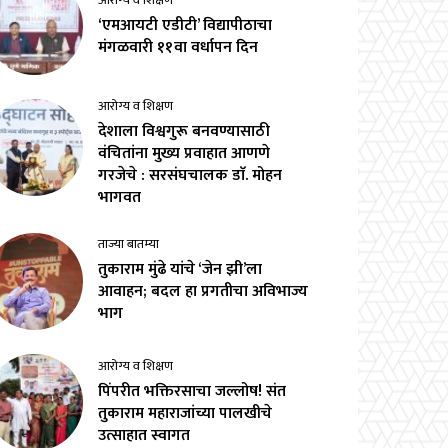
आरोग्य व शिक्षण
‘एमआयटी एडीटी’ विद्यापीठाचा
मंगळवारी ११वा वर्धापन दिन
आरोग्य व शिक्षण
देशाला विश्वगुरू बनवण्यासाठी
वंचितांना मुख्य प्रवाहात आणणे
गरजेचे : सरसंघचालक डाॅ. मोहन
भागवत
ताज्या बातम्या
तुकाराम मुंढे यांचे ‘जेन झी’ला
आवाहन; बदल हा प्रगतीचा अविभाज्य
भाग
आरोग्य व शिक्षण
पिंपरीत भक्तिरसाचा जल्लोष! संत
तुकाराम महाराजांच्या पालखीचे
उत्साहात स्वागत