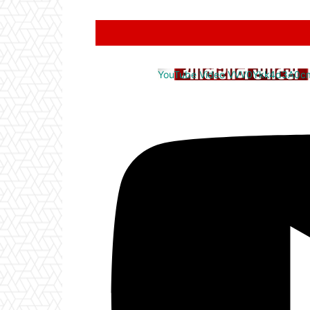
YouTube Video VVV0Ykk4d3A0