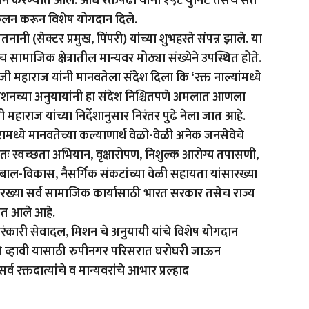
लन करण्यात आले. औंध रक्तपेढी यांनी १५८ युनिट तसेच संत
 संकलन करून विशेष योगदान दिले.
(सेक्टर प्रमुख, पिंपरी) यांच्या शुभहस्ते संपन्न झाले. या
सामाजिक क्षेत्रातील मान्यवर मोठ्या संख्येने उपस्थित होते.
हाराज यांनी मानवतेला संदेश दिला कि ‘रक्त नाल्यांमध्ये
री मिशनच्या अनुयायांनी हा संदेश निश्चितपणे अमलात आणला
महाराज यांच्या निर्देशानुसार निरंतर पुढे नेला जात आहे.
ये मानवतेच्या कल्याणार्थ वेळो-वेळी अनेक जनसेवेचे
तः स्वच्छता अभियान, वृक्षारोपण, निशुल्क आरोग्य तपासणी,
बाल-विकास, नैसर्गिक संकटांच्या वेळी सहायता यांसारख्या
रख्या सर्व सामाजिक कार्यासाठी भारत सरकार तसेच राज्य
यात आले आहे.
ारी सेवादल, मिशन चे अनुयायी यांचे विशेष योगदान
्ये व्हावी यासाठी रुपीनगर परिसरात घरोघरी जाऊन
 रक्तदात्यांचे व मान्यवरांचे आभार प्रल्हाद