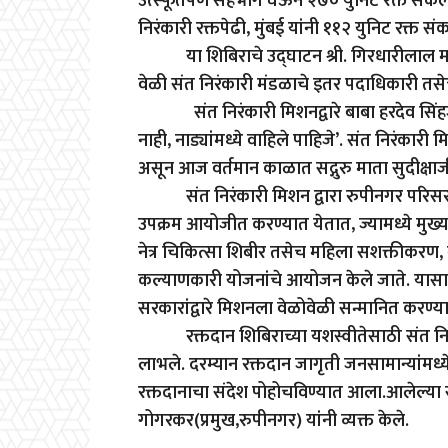
उत्स्फूर्तपणे सहभाग घेऊन २७० युनिट रक्त संक
निरंकारी रक्तपेढी, मुंबई यांनी ११२ युनिट रक्त
या शिबिराचे उद्घाटन श्री. गिरधारीलाल मतनानी 
वेळी संत निरंकारी मंडळाचे इतर पदाधिकारी तसेच 
संत निरंकारी मिशनद्वारे बाबा हरदेव सिंहजी म
नाही, नाड्यांमध्ये वाहिले पाहिजे’. संत निरंका
असून आज वर्तमान काळात सद्गुरु माता सुदीक्षाजी 
संत निरंकारी मिशन द्वारा रुपीनगर परिसरामध्
उपक्रम आयोजीत करण्यात येतात, ज्यामध्ये मुख्य
नेत्र चिकित्सा शिबीर तसेच महिला सशक्तीकरण, 
कल्याणकारी योजनांचे आयोजन केले जाते. यासा
सरकारांद्वारे मिशनला वेळोवेळी सन्मानित करण्
रक्तदान शिबिराच्या यशस्वीतेसाठी संत निरंक
लाभले. दरम्यान रक्तदान जागृती जनसामान्यांमध
रक्तदानाचा संदेश पोहोचविण्यात आला.आलेल्या सर्व
गोगरकर(प्रमुख,रुपीनगर) यांनी व्यक्त केले.