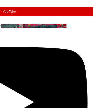
You Tube
cm94U1VaQUNfY2xrQ1hRLmh5N0hsRVJNREI0