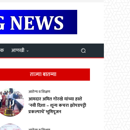
यक
आणखी
ताज्या बातम्या
आरोग्य व शिक्षण
आमदार अमित गोरखे यांच्या हस्ते
‘नवी दिशा – शून्य कचरा झोपडपट्टी
प्रकल्पाचे’ भूमिपूजन