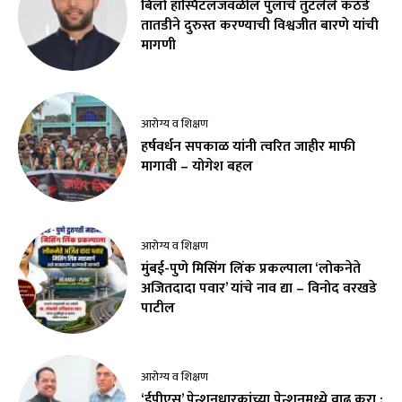
बिर्ला हॉस्पिटलजवळील पुलाचे तुटलेले कठडे
तातडीने दुरुस्त करण्याची विश्वजीत बारणे यांची
मागणी
आरोग्य व शिक्षण
हर्षवर्धन सपकाळ यांनी त्वरित जाहीर माफी
मागावी – योगेश बहल
आरोग्य व शिक्षण
मुंबई-पुणे मिसिंग लिंक प्रकल्पाला ‘लोकनेते
अजितदादा पवार’ यांचे नाव द्या – विनोद वरखडे
पाटील
आरोग्य व शिक्षण
‘ईपीएस’ पेन्शनधारकांच्या पेन्शनमध्ये वाढ करा ;