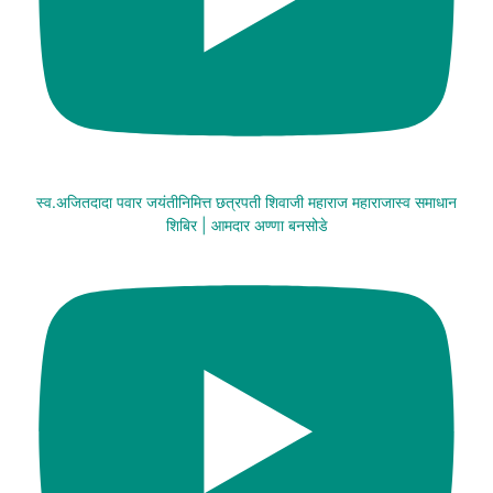
स्व.अजितदादा पवार जयंतीनिमित्त छत्रपती शिवाजी महाराज महाराजास्व समाधान
शिबिर | आमदार अण्णा बनसोडे