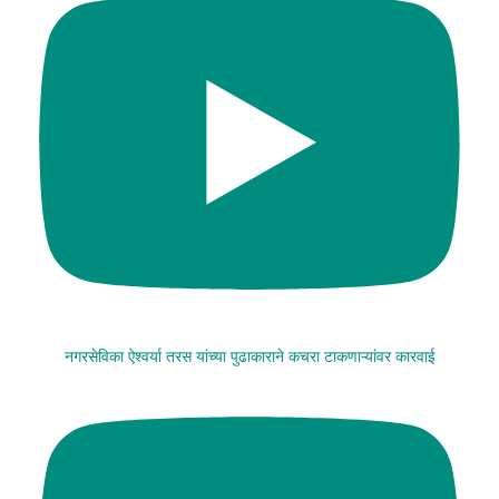
नगरसेविका ऐश्वर्या तरस यांच्या पुढाकाराने कचरा टाकणाऱ्यांवर कारवाई