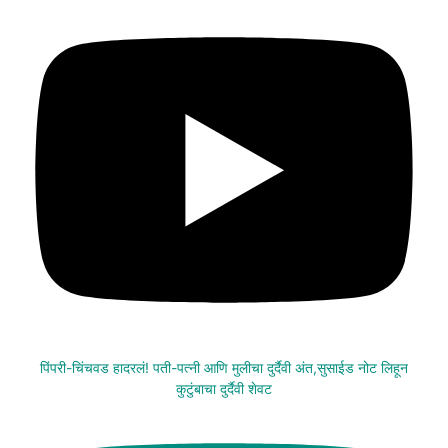
पिंपरी-चिंचवड हादरलं! पती-पत्नी आणि मुलीचा दुर्दैवी अंत,सुसाईड नोट लिहून
कुटुंबाचा दुर्दैवी शेवट