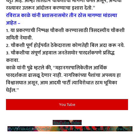
थट्टा आहे. आम्ही तातडीने चौकशीची मागणी करत असून, अन्यथा
रस्त्यावर उतरून आंदोलन करण्याचा इशारा देतो.”
रविराज काळे यांनी प्रशासनासमोर तीन ठोस मागण्या मांडल्या
आहेत –
1. या प्रकरणाची निष्पक्ष चौकशी करण्यासाठी त्रिसदस्यीय चौकशी
समिती नेमावी.
2. चौकशी पूर्ण होईपर्यंत ठेकेदाराला कोणतेही बिल अदा करू नये.
3. चौकशीचा संपूर्ण अहवाल जनतेसमोर पारदर्शकपणे प्रसिद्ध
करावा.
काळे यांनी पुढे म्हटले की, “महानगरपालिकेतील आर्थिक
पारदर्शकता ढासळू देणार नाही. नागरिकांच्या पैशांचा अपव्यय हा
विश्वासघात असून, आम आदमी पार्टी त्याविरोधात ठाम भूमिका
घेईल.”
You Tube
YouTube Video
VVV0Ykk4d3A0cm94U1VaQUNfY2xrQ1hRLncxTU9XdU9wZmZj