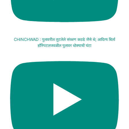
CHINCHWAD : पुलावरील तुटलेले संरक्षण कठडे जैसे थे; आदित्य बिर्ला
हॉस्पिटलजवळील पुलावर धोक्याची घंटा