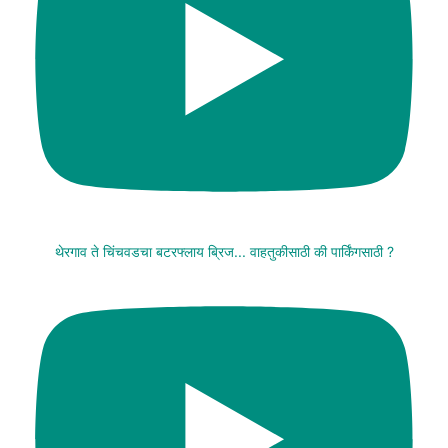
थेरगाव ते चिंचवडचा बटरफ्लाय ब्रिज... वाहतुकीसाठी की पार्किंगसाठी ?