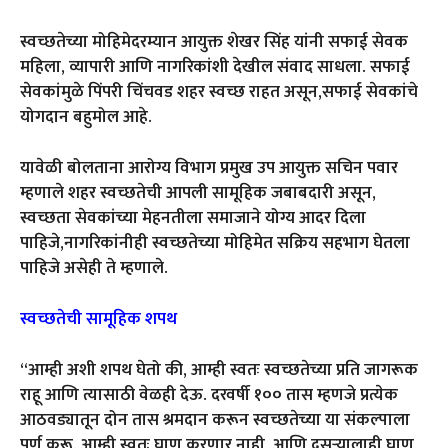
स्वच्छतेच्या मोहिमेदरम्यान आयुक्त शेखर सिंह यांनी सफाई सेवक
महिला, व्यापारी आणि नागरिकांशी देखील संवाद साधला. सफाई
सेवकांमुळे पिंपरी चिंचवड शहर स्वच्छ राहत असून,सफाई सेवकांचे
योगदान बहुमोल आहे.
यावेळी बोलताना आरोग्य विभाग प्रमुख उप आयुक्त सचिन पवार
म्हणाले शहर स्वच्छतेची आपली सामूहिक जबाबदारी असून,
स्वच्छता सेवकांच्या मेहनतीला समाजाने योग्य आदर दिला
पाहिजे,नागरिकांनीही स्वच्छतेच्या मोहिमेत सक्रिय सहभाग घेतला
पाहिजे असेही ते म्हणाले.
स्वच्छतेची सामूहिक शपथ
“आम्ही अशी शपथ घेतो की, आम्ही स्वतः स्वच्छतेच्या प्रति जागरूक
राहू आणि त्यासाठी वेळही देऊ. दरवर्षी १०० तास म्हणजे प्रत्येक
आठवड्यातून दोन तास श्रमदान करून स्वच्छतेच्या या संकल्पाला
पूर्ण करू. आम्ही स्वतः घाण करणार नाही, आणि दुसऱ्यालाही घाण