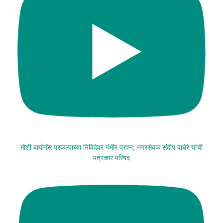
मोशी बायोगॅस प्रकल्पाच्या निविदेवर गंभीर प्रश्न; नगरसेवक संदीप वाघेरे यांची
पत्रकार परिषद