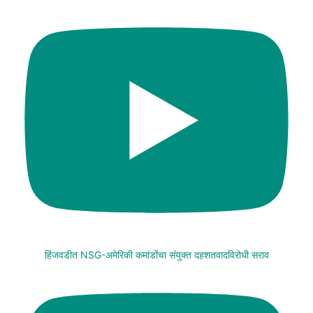
हिंजवडीत NSG-अमेरिकी कमांडोंचा संयुक्त दहशतवादविरोधी सराव