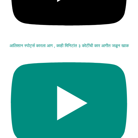
आलिशान स्पोर्ट्स कारला आग , काही मिनिटांत ३ कोटींची कार आगीत जळून खाक