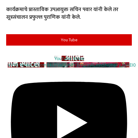
कार्यक्रमाचे प्रास्ताविक उपआयुक्त सचिन पवार यांनी केले तर
सूत्रसंचालन प्रफुल्ल पुराणिक यांनी केले.
You Tube
YouTube Video
VVV0Ykk4d3A0cm94U1VaQUNfY2xrQ1hRLmh5N0hsRVJNREI0