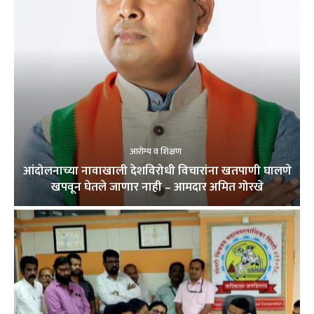
आरोग्य व शिक्षण
आंदोलनाच्या नावाखाली देशविरोधी विचारांना खतपाणी घालणे
खपवून घेतले जाणार नाही – आमदार अमित गोरखे