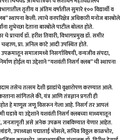
 पिंपरी चिंचवड अभियांत्रिकी व संशोधन महाविद्यालय
ागातील तृतीय व अंतिम वर्षातील सुमारे १०० विद्यार्थी व
ब” स्थापना केली. त्याचे वनपरिक्षेत्र अधिकारी मनोज बारबोले
थ्यांना शुभेच्छा देताना बारबोले पाटील बोलत होते.
प्राचार्य डॉ. हरीश तिवारी, विभागप्रमुख डॉ. समीर
 चव्हाण, प्रा. अनिल काटे आदी उपस्थित होते.
शा उपक्रमातून समाजामध्ये निसर्गाविषयी, वन्यजीव संपदा,
निर्माण होईल या उद्देशाने “यशवंती निसर्ग क्लब” ची स्थापना
 बदाम तसेच तत्सम देशी झाडांचे वृक्षारोपण करण्यात आले.
ताना सांगितले की, यंत्र आणि तंत्रज्ञान प्रगती ही
त हे माणूस जणू विसरून गेला आहे. निसर्ग तर आपलं
रेमी घडावे या उद्देशाने यशवंती निसर्ग क्लबच्या माध्यमातून
ाद, जनजागृती असे अनेक उपक्रम राबविण्यात येणार आहेत.
्वर लांडगे, उपाध्यक्षा पद्माताई भोसले, सचिव विठ्ठल काळभोर,