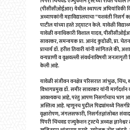
पिंपरी चिंचवड एज्युकेशन ट्रस्टच्या रावेत येथील
(पीसीसीओईआर) येथील स्थापत्य अभियांत्रिकी विभ
अध्यापकांनी महाविद्यालयाचा “यशवंती निसर्ग क्ल
पाटील यांच्या हस्ते उद्घाटन केले. यावेळी विद्यार्
यावेळी वनाधिकारी विशाल यादव, पीसीसीओईआर चे 
सावरकर, समन्वयक प्रा. आनंद कुडोळी, प्रा. चेतन
प्राचार्य डॉ. हरीश तिवारी यांनी सांगितले की, अ
वन्यप्राणी व वृक्षवल्ली संवर्धनाविषयी जनजागृती 
केली आहे.
यावेळी संजीवन वनक्षेत्र परिसरात जांभुळ, चिंच,
विभागप्रमुख डॉ. समीर सावरकर यांनी मार्गदर्शन कर
आवश्यकच आहे, परंतु आपण निसर्गाचाच भाग आहो
अस्तित्व आहे. म्हणूनच पुढील पिढ्यांमध्ये निसर्गप्
वृक्षारोपण, जंगलसफारी, निसर्गतज्ञांसोबत संव
पिंपरी चिंचवड एज्युकेशन ट्रस्टचे अध्यक्ष ज्ञानेश