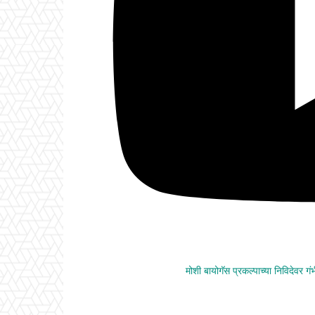
मोशी बायोगॅस प्रकल्पाच्या निविदेवर ग