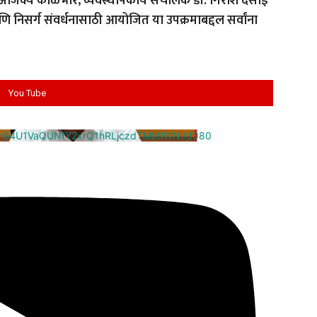
गे, अजिंक्य काळभोर, व्यवस्थापकीय संचालक डॉ. गिरीश देसाई
आणि निसर्ग संवर्धनासाठी आयोजित या उपक्रमाबद्दल सर्वांना
You Tube
cm94U1VaQUNfY2xrQ1hRLjczdTMzRWNJd080