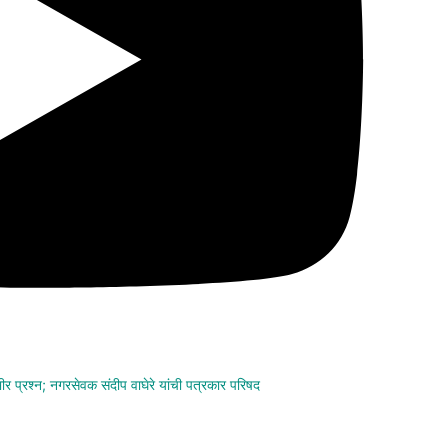
ंभीर प्रश्न; नगरसेवक संदीप वाघेरे यांची पत्रकार परिषद