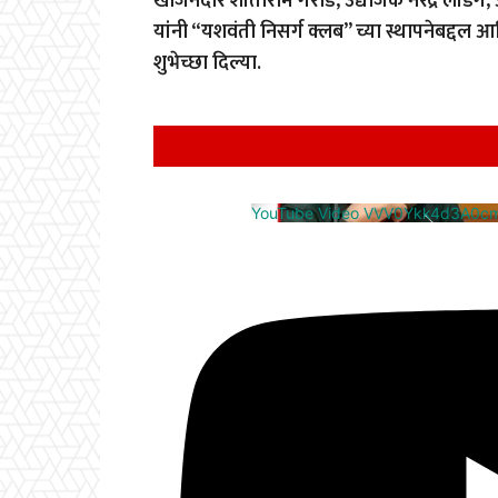
खजिनदार शांताराम गराडे, उद्योजक नरेंद्र लांड
यांनी “यशवंती निसर्ग क्लब” च्या स्थापनेबद्दल 
शुभेच्छा दिल्या.
YouTube Video VVV0Ykk4d3A0