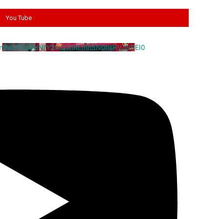
You Tube
cm94U1VaQUNfY2xrQ1hRLmh5N0hsRVJNREI0