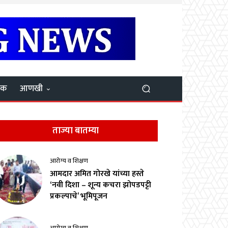
यक
आणखी
ताज्या बातम्या
आरोग्य व शिक्षण
आमदार अमित गोरखे यांच्या हस्ते
‘नवी दिशा – शून्य कचरा झोपडपट्टी
प्रकल्पाचे’ भूमिपूजन