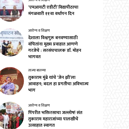
आरोग्य व शिक्षण
‘एमआयटी एडीटी’ विद्यापीठाचा
मंगळवारी ११वा वर्धापन दिन
आरोग्य व शिक्षण
देशाला विश्वगुरू बनवण्यासाठी
वंचितांना मुख्य प्रवाहात आणणे
गरजेचे : सरसंघचालक डाॅ. मोहन
भागवत
ताज्या बातम्या
तुकाराम मुंढे यांचे ‘जेन झी’ला
आवाहन; बदल हा प्रगतीचा अविभाज्य
भाग
आरोग्य व शिक्षण
पिंपरीत भक्तिरसाचा जल्लोष! संत
तुकाराम महाराजांच्या पालखीचे
उत्साहात स्वागत