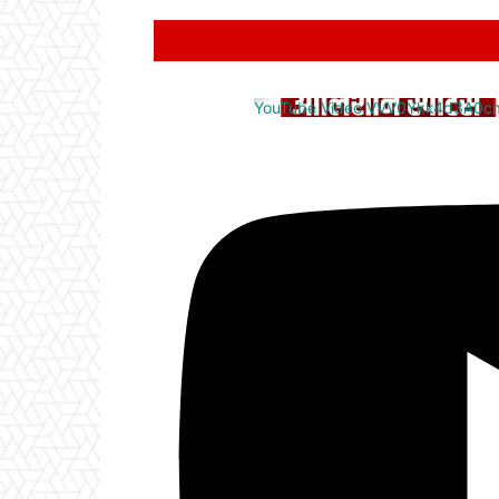
YouTube Video VVV0Ykk4d3A0