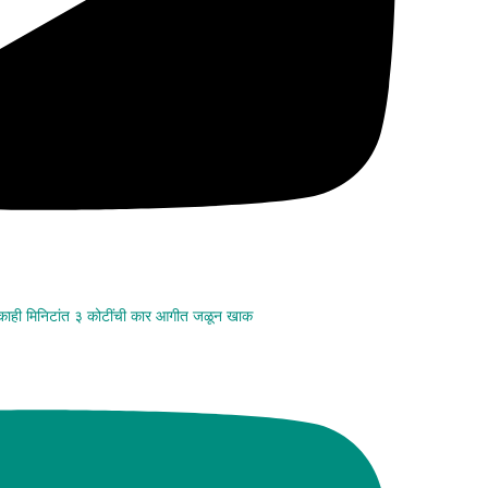
 काही मिनिटांत ३ कोटींची कार आगीत जळून खाक