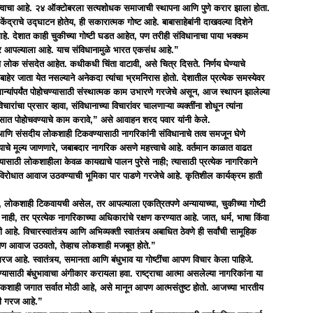
त्वाचा आहे. २४ ऑक्टोबरला सत्यशोधक समाजाची स्थापना आणि पुणे करार झाला होता.
ंद्राचे उद्घाटन होतेय, ही सकारात्मक गोष्ट आहे. बाबासाहेबांनी दाखवल्या दिशेने
 आहे. देशात काही चुकीच्या गोष्टी घडत आहेत, पण तरीही संविधानाचा पाया भक्कम
र आपल्याला आहे. याच संविधानामुळे भारत एकसंध आहे.”
चे लोक संसदेत आहेत. कधीकधी चिंता वाटावी, असे चित्र दिसते. निर्णय घेण्याचे
ीबाहेर जाता येत नसल्याने अनेकदा त्यांचा भ्रमनिरास होतो. देशातील प्रत्येक समस्येवर
मान्यांपर्यंत पोहोचण्यासाठी संस्थात्मक काम उभारणे गरजेचे असून, आज स्थापन झालेल्या
रांचा प्रसार व्हावा, संविधानाच्या विचारांवर चालणाऱ्या व्यक्तींना शोधून त्यांना
मानसात पोहोचवण्याचे काम करावे,” असे आवाहन शरद पवार यांनी केले.
 आणि संसदीय लोकशाही टिकवण्यासाठी नागरिकांनी संविधानाचे तत्व समजून घेणे
े मूल्य जाणणारे, जबाबदार नागरिक असणे महत्त्वाचे आहे. वर्तमान काळात वाढत
ठी लोकशाहीला केवळ कायद्याचे पालन पुरेसे नाही; त्यासाठी प्रत्येक नागरिकाने
टींविरोधात आवाज उठवण्याची भूमिका पार पाडणे गरजेचे आहे. कृतिशील कार्यक्रम हाती
, लोकशाही टिकवायची असेल, तर आपल्याला एकत्रितपणे अन्यायाच्या, चुकीच्या गोष्टी
ाही, तर प्रत्येक नागरिकाच्या अधिकारांचे रक्षण करण्यात आहे. जात, धर्म, भाषा किंवा
 आहे. विचारस्वातंत्र्य आणि अभिव्यक्ती स्वातंत्र्य अबाधित ठेवणे ही सर्वांची सामूहिक
 आपण आवाज उठवतो, तेव्हाच लोकशाही मजबूत होते.”
आहे. स्वातंत्र्य, समानता आणि बंधुभाव या गोष्टींचा आपण विचार केला पाहिजे.
ण्यासाठी बंधुभावाचा अंगीकार करायला हवा. राष्ट्राचा आत्मा असलेल्या नागरिकांना या
लोकशाही जगात सर्वात मोठी आहे, असे मानून आपण आत्मसंतुष्ट होतो. आजच्या भारतीय
ची गरज आहे.”