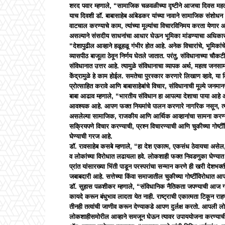
शरद पवार म्हणाले, “सामाजिक चळवळीच्या दृष्टीने आजचा दिवस मह
याच दिवशी डॉ. बाबासाहेब आंबेडकर यांच्या नावाने सामाजिक संशोधन के
वाटचाल करण्याचे काम, त्यांच्या मूल्यांचा विचारविनिमय करता येणार
असल्याने संसदीय साधनांचा आधार घेऊन भूमिका मांडण्याचा अधिका
“देशापुढील आव्हाने हळूहळू गंभीर होत आहे. अनेक विचारांचे, भूमिकां
व्यासपीठ बाजूला ठेवून निर्णय घेतले जातात. परंतु, संविधानाच्या चौकट
संविधानात उत्तर आहे. त्यामुळे संविधानाचा व्यापक अर्थ, महत्व जनसा
केंद्रामुळे हे काम होईल. समतेचा पुरस्कार करणारे लिखाण व्हावे, या विचा
प्रोत्साहित करावे आणि बाबासाहेबांचे विचार, संविधानाची मूल्ये जन
बाबा आढाव म्हणाले, “भारतीय संविधान हा आपल्या देशाचा पाया आहे
आवश्यक आहे. आपण फक्त नियमांचे पालन करणारे नागरिक नसून, त्याच
असलेल्या सामाजिक, राजकीय आणि आर्थिक आव्हानांचा सामना करण्यासा
सक्रियपणे विचार करण्याची, प्रश्न विचारण्याची आणि चुकीच्या गोष्
घेण्याची गरज आहे.
डॉ. रावसाहेब कसबे म्हणाले, “हा देश एकात्म, एकसंध ठेवायचा असेल
व लोकांच्या विरोधात लढायला हवे. लोकशाही फक्त निवडणुका घेण्यात न
प्रांत यांसारख्या भिंती पाडून परस्परांचा सन्मान करणे ही खरी देशभक्ती
जबाबदारी आहे. सत्तेच्या किंवा समाजातील चुकीच्या गोष्टींविरोधात
डॉ. सुहास पळशीकर म्हणाले, “संविधानिक नैतिकता जपण्याची आज गरज 
कायदे करून बंधुभाव लादता येत नाही. राष्ट्राची एकात्मता टिकून राह
तीनही तत्वांची जाणीव करून देण्याकडे आपण दुर्लक्ष करतो. आपली 
लोकशाहीसमोरील आव्हाने समजून घेऊन त्यावर उपाययोजना करण्या