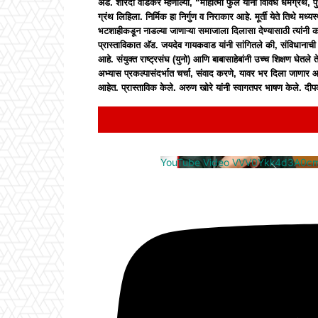
अ‍ॅड. शारदा वाडेकर म्हणाल्या, “माहात्मा फुले यांनी विविध धर्मग्रं
ग्रंथ लिहिला. निर्मिक हा निर्गुण व निराकार आहे. मूर्ती येते तिथे मध
भटशाहीकडून नाडल्या जाणाऱ्या समाजाला दिलासा देण्यासाठी त्यांनी काम क
प्रास्ताविकात अ‍ॅड. जयदेव गायकवाड यांनी सांगितले की, संविधानाच
आहे. संयुक्त राष्ट्रसंघ (युनो) आणि बाबासाहेबांनी उच्च शिक्षण घेत
अभ्यास प्रकल्पासंदर्भात चर्चा, संवाद करणे, यावर भर दिला जाणार 
आहेत. प्रास्ताविक केले. अरुण खोरे यांनी स्वागतपर भाषण केले. दीप
YouTube Video VVV0Ykk4d3A0