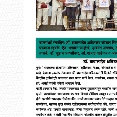
बालगंधर्व रंगमंदिर: डॉ. बाबासाहेब आंबेडकर सोशल रि
प्रकाश म्हस्के, ऍड. भगवान साळुंखे, प्रशांत जगताप,
कसबे, डॉ. सुहास पळशीकर, डॉ. शारदा वाडेकर व अरु
डॉ. बाबासाहेब आंबे
पुणे: “भारताच्या शेजारील पाकिस्तान, श्रीलंका, नेपाळ, बांगलादेश य
आहे. देशाला एकसंध ठेवण्यात डॉ. बाबासाहेब आंबेडकरांनी दिलेले संव
केंद्रीय कृषिमंत्री खासदार शरद पवार यांनी केले. स्वातंत्र्य, समता
हवे, असेही त्यांनी यावेळी आवाहन केले.
माजी आमदार ऍड. जयदेव गायकवाड यांच्या पुढाकारातून स्थापित भारतर
झाले. सत्यशोधक समाजाच्या स्थापना दिनाचे औचित्य साधून बालगंधर्व र
होते. प्रसंगी खासदार निलेश लंके, माजी आमदार ज्येष्ठ नेते उल्हास 
पळशीकर, महात्मा फुले समता प्रतिष्ठानच्या सरचिटणीस अ‍ॅड. शारदा वा
संयोजक ॲड. जयदेव गायकवाड, ज्येष्ठ पत्रकार अरुण खोरे, माजी आम
उपस्थित होते. यावेळी ‘भारतीय संविधान: संसदीय लोकशाहीपुढील आव्हा