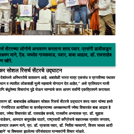
सर्च सेंटरच्या लोगोचे अनावरण करताना शरद पवार. प्रसंगी डावीकडून
 लक्ष्मण माने, ऍड. जयदेव गायकवाड, पवार, बाबा आढाव, डॉ. रावसाहेब
ण खोरे.
डकर सोशल रिसर्च सेंटरचे उद्घाटन
ा देशांमध्ये अस्थिरतेचे वातावरण आहे. अशावेळी भारत मात्र एकसंध व प्रगतीच्या पथावर
िधान व त्यातील लोकशाही मूल्ये महत्वाचे योगदान देत आहेत,” असे प्रतिपादन माजी
 आणि बंधुतेच्या विचारांना पुढे घेऊन जाण्याचे काम आपण सर्वांनी एकत्रितपणे करायला
त्न डॉ. बाबासाहेब आंबेडकर सोशल रिसर्च सेंटरचे उद्घाटन शरद पवार यांच्या हस्ते
ंगमंदिरात आयोजित या कार्यक्रमाच्या अध्यक्षस्थानी ज्येष्ठ विचारवंत बाबा आढाव हे
पवार, ज्येष्ठ विचारवंत डॉ. रावसाहेब कसबे, राजकीय अभ्यासक प्रा. डॉ. सुहास
डेकर, आमदार बापूसाहेब पाठारे, राष्ट्रवादी काँग्रेसचे शहराध्यक्ष प्रशांत जगताप,
दार लक्ष्मण माने, प्रा. डॉ. प्रकाश पवार, डॉ. नितीश नवसागरे, विजय जाधव आदी
ने’ या विषयावर झालेल्या परिसंवादात मान्यवरांनी विचार मांडले.