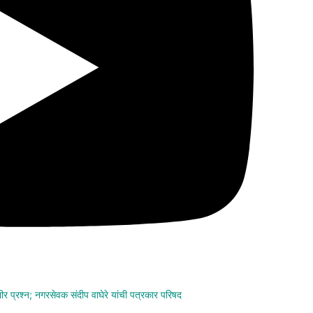
ंभीर प्रश्न; नगरसेवक संदीप वाघेरे यांची पत्रकार परिषद