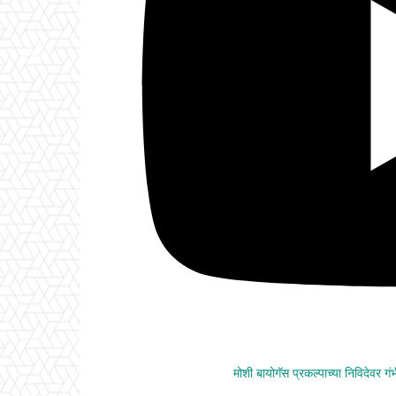
मोशी बायोगॅस प्रकल्पाच्या निविदेवर ग