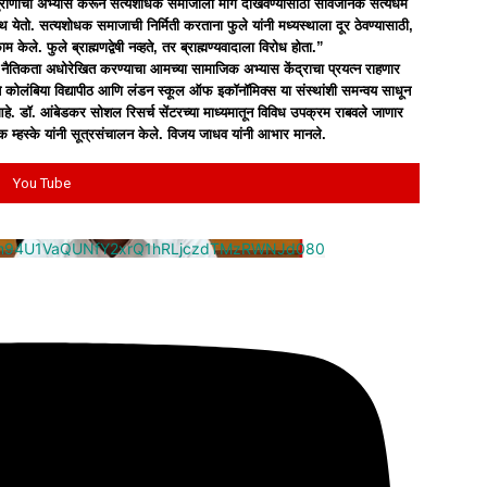
थ, पुराणांचा अभ्यास करून सत्यशोधक समाजाला मार्ग दाखवण्यासाठी सार्वजनिक सत्यधर्म
्यस्थ येतो. सत्यशोधक समाजाची निर्मिती करताना फुले यांनी मध्यस्थाला दूर ठेवण्यासाठी,
ेले. फुले ब्राह्मणद्वेषी नव्हते, तर ब्राह्मण्यवादाला विरोध होता.”
ी नैतिकता अधोरेखित करण्याचा आमच्या सामाजिक अभ्यास केंद्राचा प्रयत्न राहणार
ले ते कोलंबिया विद्यापीठ आणि लंडन स्कूल ऑफ इकॉनॉमिक्स या संस्थांशी समन्वय साधून
आहे. डॉ. आंबेडकर सोशल रिसर्च सेंटरच्या माध्यमातून विविध उपक्रम राबवले जाणार
क म्हस्के यांनी सूत्रसंचालन केले. विजय जाधव यांनी आभार मानले.
You Tube
cm94U1VaQUNfY2xrQ1hRLjczdTMzRWNJd080