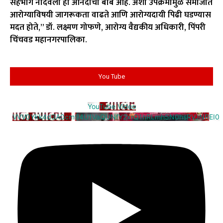
सहभाग नोंदवला ही आनंदाची बाब आहे. अशा उपक्रमांमुळे समाजात
आरोग्याविषयी जागरूकता वाढते आणि आरोग्यदायी पिढी घडण्यास
मदत होते,” डॉ. लक्ष्मण गोफणे, आरोग्य वैद्यकीय अधिकारी, पिंपरी
चिंचवड महानगरपालिका.
You Tube
YouTube Video
VVV0Ykk4d3A0cm94U1VaQUNfY2xrQ1hRLmh5N0hsRVJNREI0