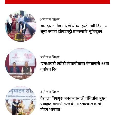
आरोग्य व शिक्षण
आमदार अमित गोरखे यांच्या हस्ते ‘नवी दिशा –
शून्य कचरा झोपडपट्टी प्रकल्पाचे’ भूमिपूजन
आरोग्य व शिक्षण
‘एमआयटी एडीटी’ विद्यापीठाचा मंगळवारी ११वा
वर्धापन दिन
आरोग्य व शिक्षण
देशाला विश्वगुरू बनवण्यासाठी वंचितांना मुख्य
प्रवाहात आणणे गरजेचे : सरसंघचालक डाॅ.
मोहन भागवत