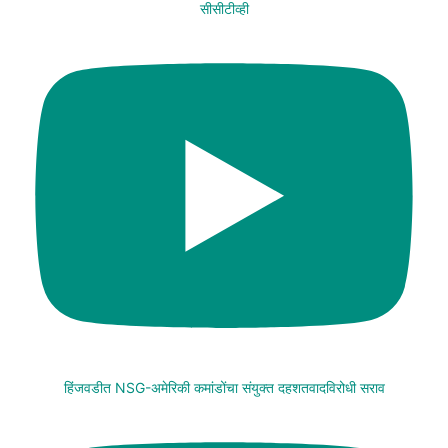
सीसीटीव्ही
हिंजवडीत NSG-अमेरिकी कमांडोंचा संयुक्त दहशतवादविरोधी सराव