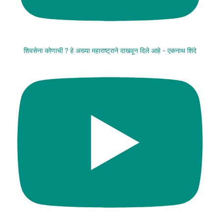
शिवसेना कोणाची ? हे अख्या महाराष्ट्राने दाखवून दिले आहे - एकनाथ शिंदे