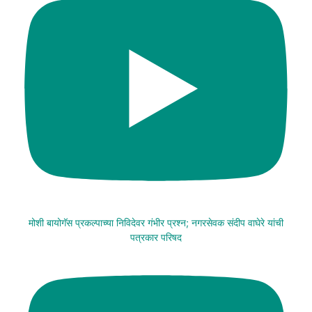
मोशी बायोगॅस प्रकल्पाच्या निविदेवर गंभीर प्रश्न; नगरसेवक संदीप वाघेरे यांची
पत्रकार परिषद