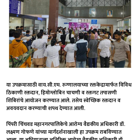
या उपक्रमासाठी वाय.सी.एम. रुग्णालयाच्या रक्तकेंद्रामार्फत विविध
ठिकाणी रक्तदान, हिमोग्लोबिन चाचणी व रक्तगट तपासणी
शिबिरांचे आयोजन करण्यात आले. तसेच स्वेच्छिक रक्तदान व
अवयवदान करण्याची शपथ देण्यात आली.
पिंपरी चिंचवड महानगरपालिकेचे आरोग्य वैद्यकीय अधिकारी डॉ.
लक्ष्मण गोफणे यांच्या मार्गदर्शनाखाली हा उपक्रम राबविण्यात
आला. या अभियानाला अतिरिक्त आरोग्य वैद्यकीय अधिकारी डॉ.