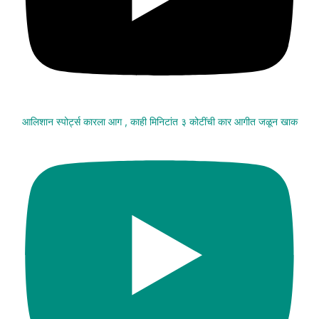
आलिशान स्पोर्ट्स कारला आग , काही मिनिटांत ३ कोटींची कार आगीत जळून खाक