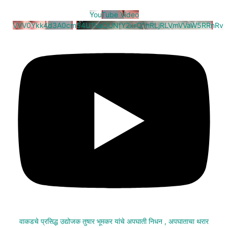
YouTube Video
VVV0Ykk4d3A0cm94U1VaQUNfY2xrQ1hRLjRLVmVVaW5RRnRv
वाकडचे प्रसिद्ध उद्योजक तुषार भूमकर यांचे अपघाती निधन , अपघाताचा थरार