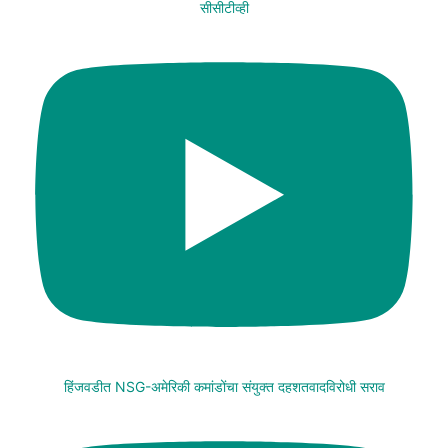
सीसीटीव्ही
हिंजवडीत NSG-अमेरिकी कमांडोंचा संयुक्त दहशतवादविरोधी सराव