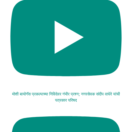
मोशी बायोगॅस प्रकल्पाच्या निविदेवर गंभीर प्रश्न; नगरसेवक संदीप वाघेरे यांची
पत्रकार परिषद