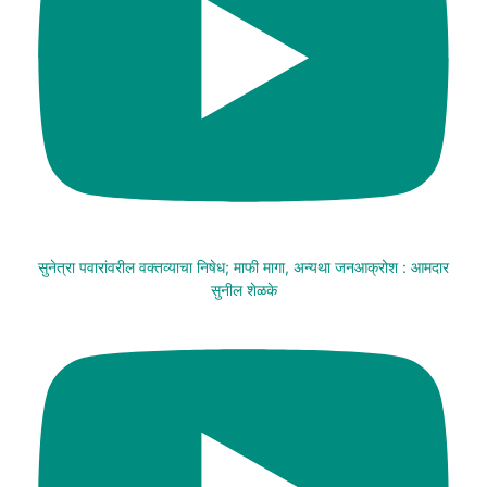
सुनेत्रा पवारांवरील वक्तव्याचा निषेध; माफी मागा, अन्यथा जनआक्रोश : आमदार
सुनील शेळके