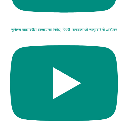
सुनेत्रा पवारांवरील वक्तव्याचा निषेध; पिंपरी-चिंचवडमध्ये राष्ट्रवादीचे आंदोलन