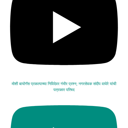
मोशी बायोगॅस प्रकल्पाच्या निविदेवर गंभीर प्रश्न; नगरसेवक संदीप वाघेरे यांची
पत्रकार परिषद