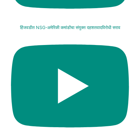
हिंजवडीत NSG-अमेरिकी कमांडोंचा संयुक्त दहशतवादविरोधी सराव