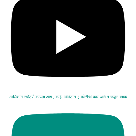
आलिशान स्पोर्ट्स कारला आग , काही मिनिटांत ३ कोटींची कार आगीत जळून खाक