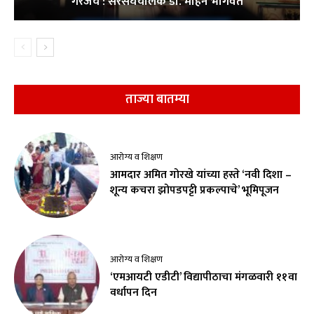
गरजेचे : सरसंघचालक डाॅ. मोहन भागवत
ताज्या बातम्या
आरोग्य व शिक्षण
आमदार अमित गोरखे यांच्या हस्ते ‘नवी दिशा –
शून्य कचरा झोपडपट्टी प्रकल्पाचे’ भूमिपूजन
आरोग्य व शिक्षण
‘एमआयटी एडीटी’ विद्यापीठाचा मंगळवारी ११वा
वर्धापन दिन