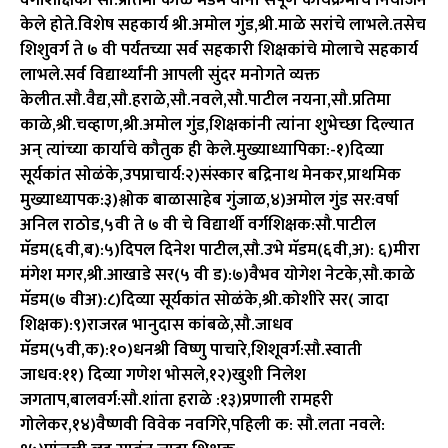
वर्गशिक्षिका सौ.प्रतिमा काळे मॅडम यांनी संपूर्ण कार्यक्रमाचे नियोजन
केले होते.विशेष सहकार्य श्री.अमोल गुंड,श्री.माळे सरांचे लाभले.तसेच
शिशुवर्ग ते ७ वी पर्यंतच्या सर्व सहकारी शिक्षकांचे मोलाचे सहकार्य
लाभले.सर्व विद्यार्थ्यांनी आपली सुंदर मनोगते व्यक्त
केलीत.सौ.वैद्य,सौ.हराळे,सौ.नवले,सौ.पाटील नयना,सौ.प्रतिमा
काळे,श्री.चव्हाण,श्री.अमोल गुंड,शिक्षकांनी त्यांना शुभेच्छा दिल्यात
अन् त्यांच्या कार्याचे कौतुक ही केले.मुख्याध्यापिका:-१)दिव्या
सूर्यकांत सोळंके,उपप्राचार्य:२)संस्कार बद्रिनाथ मेनकर,प्राथमिक
मुख्याध्यापक:३)श्लोक बाळासाहेब गुंजाळ,४)अमोल गुंड सर:वर्षा
अनिल राठोड,५वी ते ७ वी चे विद्यार्थी वर्गशिक्षक:सौ.पाटील
मॅडम(६वी,ब):५)दिपल दिनेश पाटील,सौ.उभे मॅडम(६वी,अ): ६)मीरा
मंगेश मगर,श्री.आखाडे सर(५ वी ड):७)वैभव योगेश नेटके,सौ.काळे
मॅडम(७ वीअ):८)दिव्या सूर्यकांत सोळंके,श्री.कोशीरे सर( जादा
शिक्षक):९)राजरत्न भानुदास कांबळे,सौ.जाधव
मॅडम(५वी,क):१०)धनश्री विष्णु पाचारे,शिशूवर्ग:सौ.स्वाती
जाधव:११) दिव्या गणेश भोसले,१२)खुशी निलेश
जगताप,बालवर्ग:सौ.शांता हराळे :१३)प्रणाली रामहरी
गोलेकर,१४)वैष्णवी विवेक नवगिरे,पहिली क: सौ.लता नवले: