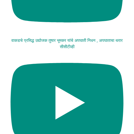
वाकडचे प्रसिद्ध उद्योजक तुषार भूमकर यांचे अपघाती निधन , अपघाताचा थरार
सीसीटीव्ही