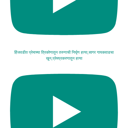
हिंजवडीत प्रेमाच्या त्रिकोणातून तरुणाची निर्घृण हत्या,सागर गायकवाडचा
खून,प्रेमप्रकरणातून हत्या