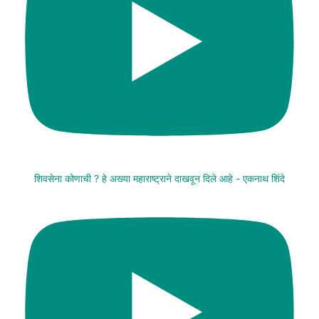
शिवसेना कोणाची ? हे अख्या महाराष्ट्राने दाखवून दिले आहे - एकनाथ शिंदे