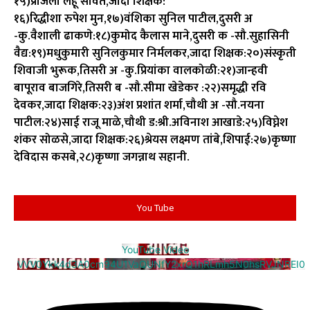
१५)प्रांजली लहू सावंत,जादा शिक्षक:
१६)रिद्धीशा रुपेश मुन,१७)वंशिका सुनिल पाटील,दुसरी अ
-कु.वैशाली ढाकणे:१८)कुमोद कैलास माने,दुसरी क -सौ.सुहासिनी
वैद्य:१९)मधुकुमारी सुनिलकुमार निर्मलकर,जादा शिक्षक:२०)संस्कृती
शिवाजी भुरूक,तिसरी अ -कु.प्रियांका वालकोळी:२१)जान्हवी
बापूराव बाजगिरे,तिसरी ब -सौ.सीमा खेडेकर :२२)समृद्धी रवि
देवकर,जादा शिक्षक:२३)अंश प्रशांत शर्मा,चौथी अ -सौ.नयना
पाटील:२४)साई राजू माळे,चौथी ड:श्री.अविनाश आखाडे:२५)विघ्नेश
शंकर सोळसे,जादा शिक्षक:२६)श्रेयस लक्ष्मण तांबे,शिपाई:२७)कृष्णा
देविदास कसबे,२८)कृष्णा जगन्नाथ सहानी.
You Tube
YouTube Video
VVV0Ykk4d3A0cm94U1VaQUNfY2xrQ1hRLmh5N0hsRVJNREI0