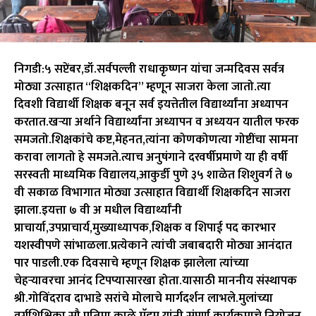
निगडी:५ सप्टेंबर,डॉ.सर्वपल्ली राधाकृष्णन यांचा जन्मदिवस सर्वत्र
मोठ्या उत्साहात “शिक्षकदिन” म्हणून साजरा केला जातो.त्या
दिवशी विद्यार्थी शिक्षक बनून सर्व इयत्तेतील विद्यार्थ्यांना अध्यापन
करतात.खऱ्या अर्थाने विद्यार्थ्यांना अध्यापन व अध्ययन यातील फरक
समजतो.शिक्षकांचे कष्ट,मेहनत,त्यांना कोणकोणत्या गोष्टींचा सामना
करावा लागतो हे समजते.त्याच अनुषंगाने दरवर्षीप्रमाणे या ही वर्षी
सरस्वती माध्यमिक विद्यालय,आकुर्डी पुणे ३५ शाळेत शिशुवर्ग ते ७
वी सकाळ विभागात मोठ्या उत्साहात विद्यार्थी शिक्षकदिन साजरा
झाला.इयत्ता ७ वी अ मधील विद्यार्थ्यांनी
प्राचार्या,उपप्राचार्य,मुख्याध्यापक,शिक्षक व शिपाई पद कारभार
यशस्वीपणे सांभाळला.प्रत्येकाने त्यांची जबाबदारी मोठ्या आनंदात
पार पाडली.एक दिवसाचे म्हणून शिक्षक झालेला त्यांच्या
चेहऱ्यावरचा आनंद टिपप्यासारखा होता.यासाठी माननीय संस्थापक
श्री.गोविंदराव दाभाडे सरांचे मोलाचे मार्गदर्शन लाभले.मुलांच्या