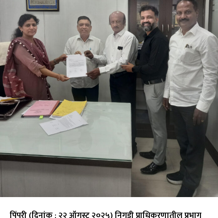
पिंपरी (दिनांक : २२ ऑगस्ट २०२५) निगडी प्राधिकरणातील प्रभाग