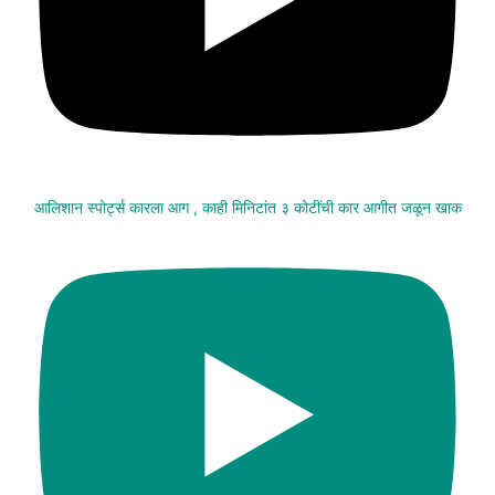
आलिशान स्पोर्ट्स कारला आग , काही मिनिटांत ३ कोटींची कार आगीत जळून खाक