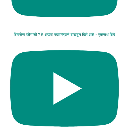
शिवसेना कोणाची ? हे अख्या महाराष्ट्राने दाखवून दिले आहे - एकनाथ शिंदे