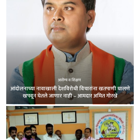
आरोग्य व शिक्षण
आंदोलनाच्या नावाखाली देशविरोधी विचारांना खतपाणी घालणे
खपवून घेतले जाणार नाही – आमदार अमित गोरखे