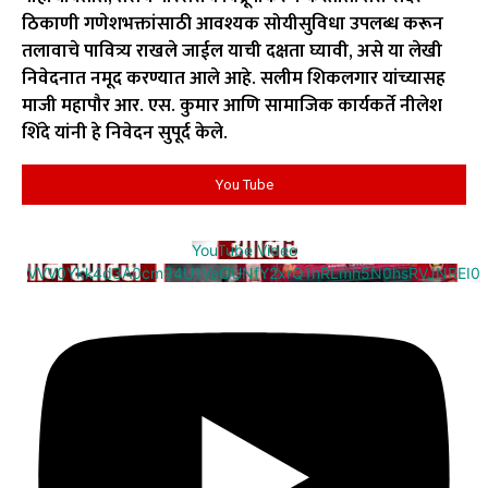
ठिकाणी गणेशभक्तांसाठी आवश्यक सोयीसुविधा उपलब्ध करून
तलावाचे पावित्र्य राखले जाईल याची दक्षता घ्यावी, असे या लेखी
निवेदनात नमूद करण्यात आले आहे. सलीम शिकलगार यांच्यासह
माजी महापौर आर. एस. कुमार आणि सामाजिक कार्यकर्ते नीलेश
शिंदे यांनी हे निवेदन सुपूर्द केले.
You Tube
YouTube Video
VVV0Ykk4d3A0cm94U1VaQUNfY2xrQ1hRLmh5N0hsRVJNREI0