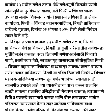
क्रमांक १५ मधील गणेश तलाव येथे गणेशमूर्ती विसर्जन प्रसंगी
सोयीसुविधा पुरविण्यात याव्या, असे पिंपरी – चिंचवड भाजपा
उपाध्यक्ष सलीम शिकलगार यांनी प्रशासन अधिकारी, अ क्षेत्रीय
कार्यालय, पिंपरी – चिंचवड महानगरपालिका, निगडी प्राधिकरण
यांचेकडे गुरुवार, दिनांक २१ ऑगस्ट २०२५ रोजी लेखी निवेदन
सादर केले आहे.
या निवेदनात प्रभाग क्रमांक १५ मधील गणेश तलाव, निगडी
प्राधिकरण येथे प्राधिकरण, निगडी, आकुर्डी परिसरातील गणेशभक्त
मूर्तिविसर्जन करतात. सदर ठिकाणी गणेशभक्तांसाठी पिण्याचे
पाणी, प्रथमोपचार पेटी, स्वच्छतागृह यासारख्या सोयीसुविधा पिंपरी
– चिंचवड महानगरपालिकेच्या माध्यमातून उपलब्ध करून द्याव्यात.
गणेश तलाव प्राधिकरण, निगडी या पवित्र ठिकाणी पिंपरी – चिंचवड
महानगरपालिकेच्या माध्यमातून गणेशभक्तांच्या स्वागतासाठी
व्यासपीठ उभारले जाते. त्या व्यासपीठाचा वापर करून राजकीय
व्यक्ती आपल्या राजकीय प्रसिद्धीसाठी गैरवापर करतात; त्याचप्रमाणे
विविध प्रकारचे स्वागताचे फलक आणि बॅनर तलावाच्या आतील
परिसरात उभारण्यात येऊन सदर जागेच्या पावित्र्याला बाधा
पोहोचवितात; तसेच परिसराचे विद्रूपीकरण करतात. तरी सदर