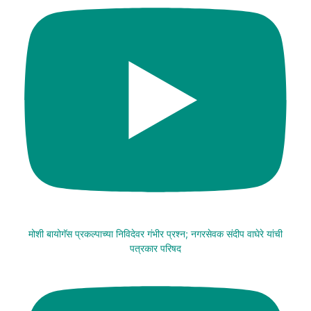
मोशी बायोगॅस प्रकल्पाच्या निविदेवर गंभीर प्रश्न; नगरसेवक संदीप वाघेरे यांची
पत्रकार परिषद