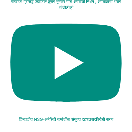
वाकडचे प्रसिद्ध उद्योजक तुषार भूमकर यांचे अपघाती निधन , अपघाताचा थरार
सीसीटीव्ही
हिंजवडीत NSG-अमेरिकी कमांडोंचा संयुक्त दहशतवादविरोधी सराव