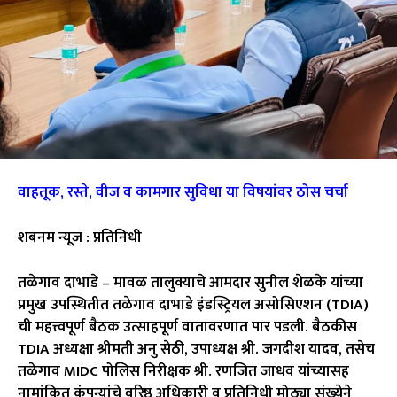
वाहतूक, रस्ते, वीज व कामगार सुविधा या विषयांवर ठोस चर्चा
शबनम न्यूज : प्रतिनिधी
तळेगाव दाभाडे – मावळ तालुक्याचे आमदार सुनील शेळके यांच्या
प्रमुख उपस्थितीत तळेगाव दाभाडे इंडस्ट्रियल असोसिएशन (TDIA)
ची महत्त्वपूर्ण बैठक उत्साहपूर्ण वातावरणात पार पडली. बैठकीस
TDIA अध्यक्षा श्रीमती अनु सेठी, उपाध्यक्ष श्री. जगदीश यादव, तसेच
तळेगाव MIDC पोलिस निरीक्षक श्री. रणजित जाधव यांच्यासह
नामांकित कंपन्यांचे वरिष्ठ अधिकारी व प्रतिनिधी मोठ्या संख्येने