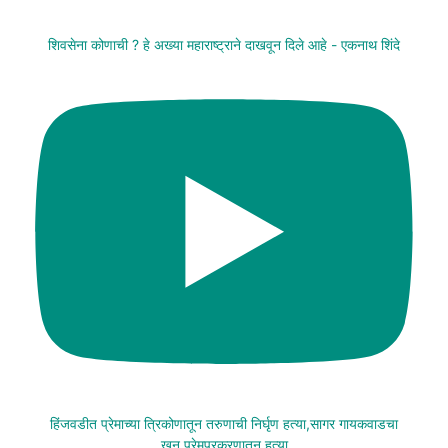
शिवसेना कोणाची ? हे अख्या महाराष्ट्राने दाखवून दिले आहे - एकनाथ शिंदे
हिंजवडीत प्रेमाच्या त्रिकोणातून तरुणाची निर्घृण हत्या,सागर गायकवाडचा
खून,प्रेमप्रकरणातून हत्या