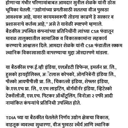
होणाऱ्या गंभीर परिणामांबाबत आमदार सुनील शेळके यांनी ठोस
भूमिका घेतली. “उद्योगांच्या प्रगतीसाठी सततचा वीज पुरवठा
आवश्यक आहे, यावर कायमस्वरूपी तोडगा काढणे हे सरकार व
प्रशासनाचे कर्तव्य आहे,” असे ते यावेळी स्पष्टपणे म्हणाले.
बैठकीस उपस्थित कंपन्यांच्या प्रतिनिधींनी त्यांच्या CSR फंडातून
मावळ तालुक्यातील सामाजिक व विकासकामांना सहकार्य
करण्याचे आश्वासन दिले. आमदार शेळके यांनी CSR फंडातील रक्कम
स्थानिक विकासासाठी वापरण्याचा मुद्दा जोरदारपणे मांडला.
या बैठकीस एफ.ई.व्ही इंडिया, एलअँडटी डिफेन्स, इमर्सन प्रा. लि.,
हुसको हायड्रॉलिक्स, अॅटलास कोपको, ओगनिबेनी इंडिया लि.,
पॉस्को आयपीपीसी प्रा. लि., चिकात्सो इंडिया, शेफ्लर इंडिया,
के.एस.एच प्रा. लि., ए.एम लाइटिंग, बोर्गवॉर्नर इंडिया, व्हिटेस्को
टेक्नॉलॉजी, एस.एच. पिटकर ऑर्थोटूलिंग, विनोआ २ एफी आदी
नामांकित कंपन्यांचे प्रतिनिधी उपस्थित होते.
TDIA च्या या बैठकीत घेतलेले निर्णय उद्योग क्षेत्राचा विकास,
वाहतूक व्यवस्था सुधारणा, वीज पुरवठा स्थैर्य आणि स्थानिक