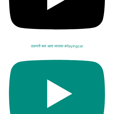
उडणारी कार आता भारतात #flayingcar