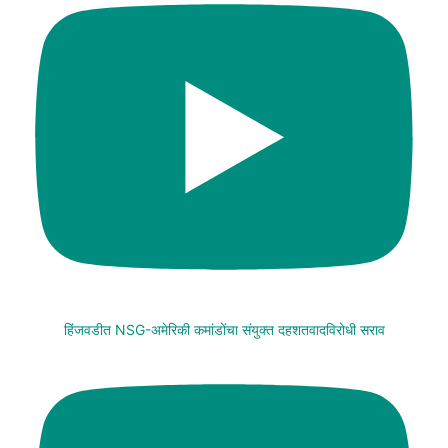
हिंजवडीत NSG-अमेरिकी कमांडोंचा संयुक्त दहशतवादविरोधी सराव