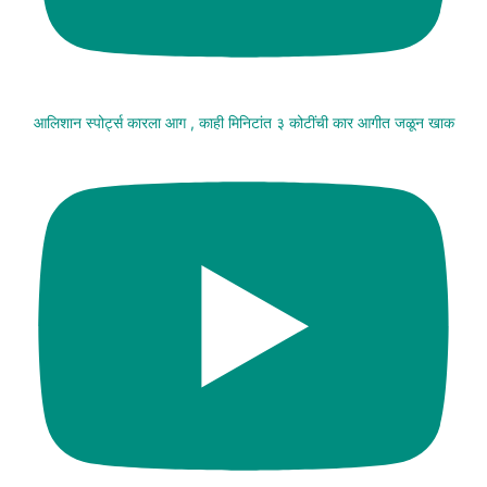
आलिशान स्पोर्ट्स कारला आग , काही मिनिटांत ३ कोटींची कार आगीत जळून खाक