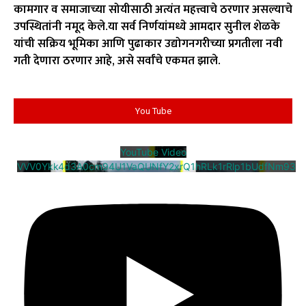
कामगार व समाजाच्या सोयीसाठी अत्यंत महत्त्वाचे ठरणार असल्याचे
उपस्थितांनी नमूद केले.या सर्व निर्णयांमध्ये आमदार सुनील शेळके
यांची सक्रिय भूमिका आणि पुढाकार उद्योगनगरीच्या प्रगतीला नवी
गती देणारा ठरणार आहे, असे सर्वांचे एकमत झाले.
You Tube
YouTube Video
VVV0Ykk4d3A0cm94U1VaQUNfY2xrQ1hRLk1rRlp1bUdfNm93