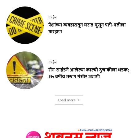
क्राईम
पैशांच्या व्यवहारातून घरात घुसून पती-पत्नीला
मारहाण
क्राईम
रॉंग साईडने आलेल्या कारची दुचाकीला धडक;
१७ वर्षीय तरुण गंभीर जखमी
Load more