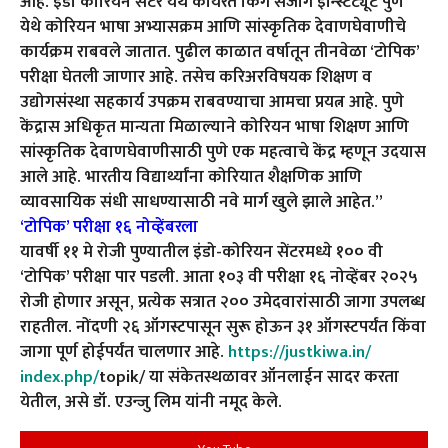
आहे. इंडो कोरियन सेंटर येथे कार्यरत किंग सेजोंग इन्स्टिट्यूट पुणे
येथे कोरियन भाषा अभ्यासक्रम आणि सांस्कृतिक देवाणघेवाणीचे
कार्यक्रम राबवले जातात. पुढील काळात वर्षातून तीनवेळा ‘टोपिक’
परीक्षा घेतली जाणार आहे. तसेच करिअरविषयक शिक्षण व
उद्योगसंस्था सहकार्य उपक्रम राबवण्याचा आमचा प्रयत्न आहे. पुणे
केंद्रास अधिकृत मान्यता मिळाल्याने कोरियन भाषा शिक्षण आणि
सांस्कृतिक देवाणघेवाणीसाठी पुणे एक महत्वाचे केंद्र म्हणून उदयास
आले आहे. भारतीय विद्यार्थ्यांना कोरियात शैक्षणिक आणि
व्यावसायिक संधी साधण्यासाठी नवे मार्ग खुले झाले आहेत.”
‘टोपिक’ परीक्षा १६ नोव्हेंबरला
यावर्षी ११ मे रोजी पुण्यातील इंडो-कोरियन सेंटरमध्ये १०० वी
‘टोपिक’ परीक्षा पार पडली. आता १०३ वी परीक्षा १६ नोव्हेंबर २०२५
रोजी होणार असून, प्रत्येक सत्रात २०० उमेदवारांसाठी जागा उपलब्ध
राहतील. नोंदणी २६ ऑगस्टपासून सुरू होऊन ३१ ऑगस्टपर्यंत किंवा
जागा पूर्ण होईपर्यंत चालणार आहे.
https://justkiwa.in/
index.php/
topik/ या संकेतस्थळावर ऑनलाईन सादर करता
येतील, असे डॉ. एउन्जु लिम यांनी नमूद केले.