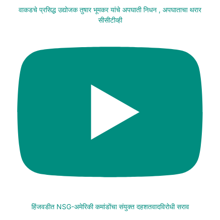
वाकडचे प्रसिद्ध उद्योजक तुषार भूमकर यांचे अपघाती निधन , अपघाताचा थरार
सीसीटीव्ही
हिंजवडीत NSG-अमेरिकी कमांडोंचा संयुक्त दहशतवादविरोधी सराव