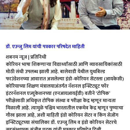
डॉ. एउन्जु लिम यांची पत्रकार परिषदेत माहिती
शबनम न्यूज | प्रतिनिधी
कोरियन भाषा शिकणाऱ्या विद्यार्थ्यांसाठी आणि व्यावसायिकांसाठी
मोठी संधी उपलब्ध झाली आहे. बालेवाडी येथील युथबिल्ड
फाउंडेशनच्या आवारात असलेल्या इंडो-कोरियन सेंटरला (आयकेसी)
कोरियाच्या शिक्षण मंत्रालयाअंतर्गत नॅशनल इन्स्टिट्यूट फॉर
इंटरनॅशनल एज्युकेशनच्या (एनआयआयईडी) वतीने ‘टोपिक’
परीक्षेसाठी अधिकृत टोपिक संस्था व परीक्षा केंद्र म्हणून मान्यता
मिळाली आहे. त्यामुळे पश्चिम भारतातील एकमेव केंद्र म्हणून पुण्याचा
गौरव झाला आहे, अशी माहिती इंडो कोरियन सेंटर व किंग सेजोंग
इन्स्टिट्यूटच्या संचालिका डॉ. एउन्जु लिम व इंडो कोरियन सेंटरचे
सहसंस्थापक संजीब घटक यांनी पत्रकार परिषदेत दिली.