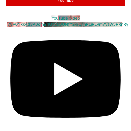
You Tube
YouTube Video
VVV0Ykk4d3A0cm94U1VaQUNfY2xrQ1hRLjRLVmVVaW5RRnRv