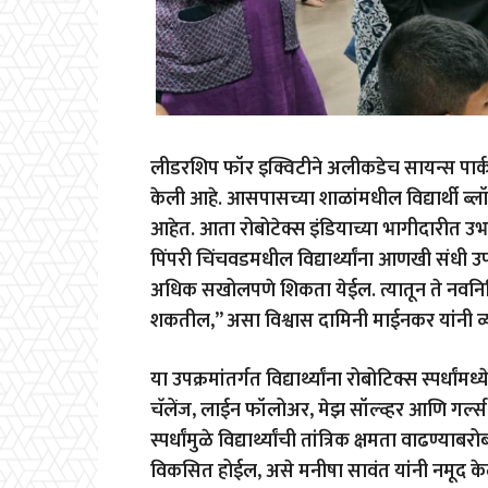
लीडरशिप फॉर इक्विटीने अलीकडेच सायन्स पार्कम
केली आहे. आसपासच्या शाळांमधील वि‌द्यार्थी ब
आहेत. आता रोबोटेक्स इंडियाच्या भागीदारीत उभा
पिंपरी चिंचवडमधील वि‌द्यार्थ्यांना आणखी संधी उपल
अधिक सखोलपणे शिकता येईल. त्यातून ते नवनिर
शकतील,” असा विश्वास दामिनी माईनकर यांनी व्य
या उपक्रमांतर्गत वि‌द्यार्थ्यांना रोबोटिक्स स्पर्
चॅलेंज, लाईन फॉलोअर, मेझ सॉल्व्हर आणि गर्ल्
स्पर्धांमुळे विद्यार्थ्यांची तांत्रिक क्षमता वाढ
विकसित होईल, असे मनीषा सावंत यांनी नमूद के