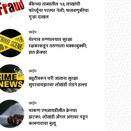
बँकेच्या ताब्यातील ५६ लाखांची
फॉर्च्युनर परस्पर नेली; फसवणुकीचा
गुन्हा दाखल
क्राईम
थेरगाव रुग्णालयात सुरक्षा
रक्षकाकडून तरुणाला धक्काबुक्की;
हात फ्रॅक्चर
क्राईम
ड्युटीवरून घरी जाताना सुरक्षा
सुपरवायझरवर लोखंडी रॉडने हल्ला
क्राईम
चाकण एमआयडीसीत क्रेनचा
झटका; लोखंडी अँगल अंगावर पडून
कामगाराचा मृत्यू