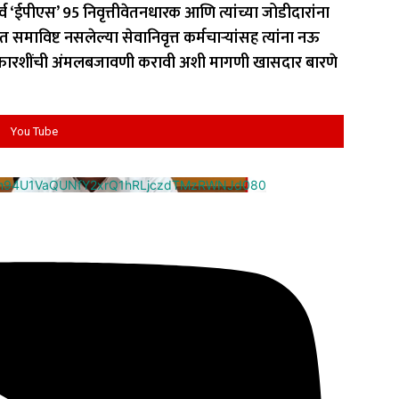
व ‘ईपीएस’ 95 निवृत्तीवेतनधारक आणि त्यांच्या जोडीदारांना
माविष्ट नसलेल्या सेवानिवृत्त कर्मचार्‍यांसह त्यांना नऊ
या शिफारशींची अंमलबजावणी करावी अशी मागणी खासदार बारणे
You Tube
cm94U1VaQUNfY2xrQ1hRLjczdTMzRWNJd080