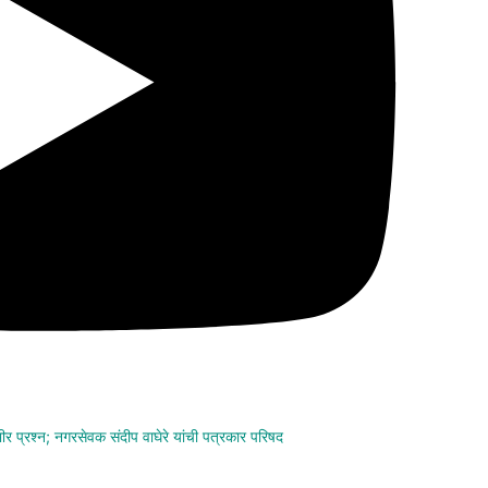
ंभीर प्रश्न; नगरसेवक संदीप वाघेरे यांची पत्रकार परिषद