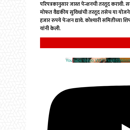
परिपत्रकानुसार जास्त पेन्शनची तरतूद करावी. सर्
मोफत वैद्यकीय सुविधांची तरतूद तसेच या योजनेत स
हजार रुपये पेन्शन द्यावे. कोश्यारी समितीच्
यांनी केली.
YouTube Video VVV0Ykk4d3A0