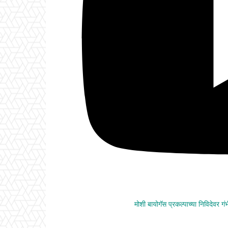
मोशी बायोगॅस प्रकल्पाच्या निविदेवर ग