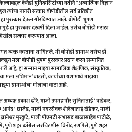
ेल्याबद्दल केनेडी युनिव्हर्सिटीच्या वतीने “अघ्यात्मिक विज्ञान
दल त्यांचा नागरी सत्कार बोपोडीतील सर्व प्रतिष्ठीत
’ हा पुरस्कार देऊन गौरविण्यात आले. बोपोडी भूषण
ापुढे हा पुरस्कार दरवर्षी दिला जाईल. तसेच बोपोडी मराठा
ने देखील सत्कार करण्यात आला.
नोगत व्यक्त करताना सांगितले, मी बोपोडी ग्रामस्थ तसेच डॉ.
संघाकडून मला बोपोडी भुषण पुरस्कार प्रदान करन सन्मानित
री आहे, हा सन्मान माझ्या सामाजिक शैक्षणिक, संस्कृतिक,
चा मला अभिमान’ वाटतो, कार्याच्या यशामध्ये माझया
ाइ्या ग्रामस्थांचा मोलाचा वाटा आहे.
अध्यक्ष प्रकाश ढोरे, माजी उपमहापौर सुनिताताई ‘ वाडेकर,
 आनंद ‘ छाजेड, माजी नगरसेवक शैलेजाताई खेडेकर, माजी
्ञानेश्वर मुरकुटे, माजी पीएमटी सभासद बाळासाहेब पाटोळे,
े, पुणे शहर कॉग्रेस सरचिटणीस विनोद रणपिसे, पुणे शहर