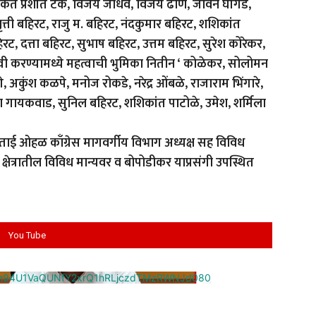
र्यकर्ते प्रशांत टेके, विजय जाधव, विजय ढोणे, जीवन घोंगडे,
ृत्ती बहिरट, राजु म. बहिरट, नंदकुमार बहिरट, शशिकांत
ट, दत्ता बहिरट, सुभाष बहिरट, उत्तम बहिरट, सुरेश कोरेकर,
यशस्वी करण्यामध्ये महत्वाची भुमिका नितीन ‘ कोळेकर, सोलोमन
गे, अकुंश कळपे, मनोज रोकडे, नरेद्र ओंबळे, राजाराम भिंगारे,
 गायकवाड, सुनिल बहिरट, शशिकांत पाटोळे, उमेश, शर्मिला
ुंदरताई ओहळ काँग्रेस मागवर्गीय विभाग अध्यक्ष सह विविध
क्षेत्रातील विविध मान्यवर व बोपोडीकर याप्रसंगी उपस्थित
You Tube
cm94U1VaQUNfY2xrQ1hRLjczdTMzRWNJd080