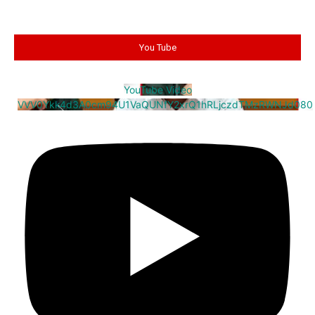
You Tube
YouTube Video
VVV0Ykk4d3A0cm94U1VaQUNfY2xrQ1hRLjczdTMzRWNJd080