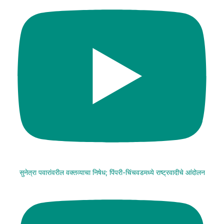
सुनेत्रा पवारांवरील वक्तव्याचा निषेध; पिंपरी-चिंचवडमध्ये राष्ट्रवादीचे आंदोलन