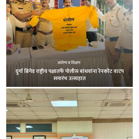
आरोग्य व शिक्षण
दुर्गा ब्रिगेड राष्ट्रीय पक्षातर्फे पोलीस बांधवांना रेनकोट वाटप
समारंभ उत्साहात