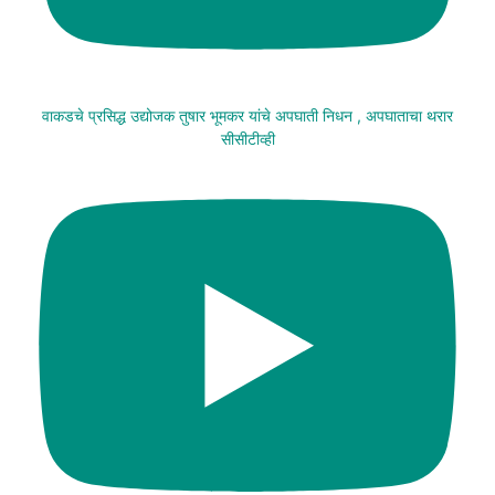
वाकडचे प्रसिद्ध उद्योजक तुषार भूमकर यांचे अपघाती निधन , अपघाताचा थरार
सीसीटीव्ही