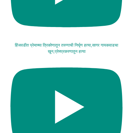
हिंजवडीत प्रेमाच्या त्रिकोणातून तरुणाची निर्घृण हत्या,सागर गायकवाडचा
खून,प्रेमप्रकरणातून हत्या