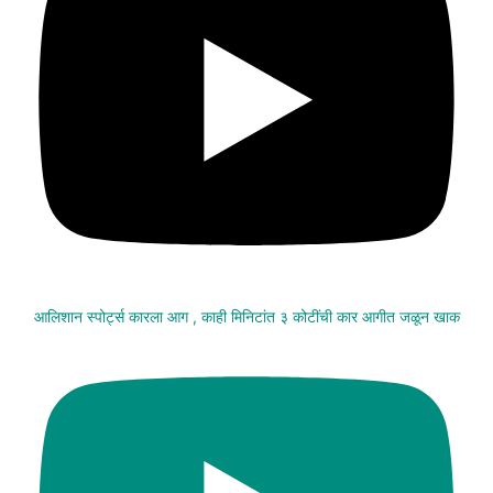
आलिशान स्पोर्ट्स कारला आग , काही मिनिटांत ३ कोटींची कार आगीत जळून खाक