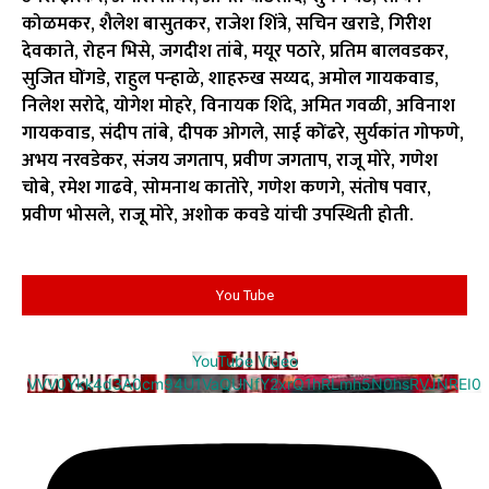
कोळमकर, शैलेश बासुतकर, राजेश शिंत्रे, सचिन खराडे, गिरीश
देवकाते, रोहन भिसे, जगदीश तांबे, मयूर पठारे, प्रतिम बालवडकर,
सुजित घोंगडे, राहुल पन्हाळे, शाहरुख सय्यद, अमोल गायकवाड,
निलेश सरोदे, योगेश मोहरे, विनायक शिंदे, अमित गवळी, अविनाश
गायकवाड, संदीप तांबे, दीपक ओगले, साई कोंढरे, सुर्यकांत गोफणे,
अभय नरवडेकर, संजय जगताप, प्रवीण जगताप, राजू मोरे, गणेश
चोबे, रमेश गाढवे, सोमनाथ कातोरे, गणेश कणगे, संतोष पवार,
प्रवीण भोसले, राजू मोरे, अशोक कवडे यांची उपस्थिती होती.
You Tube
YouTube Video
VVV0Ykk4d3A0cm94U1VaQUNfY2xrQ1hRLmh5N0hsRVJNREI0