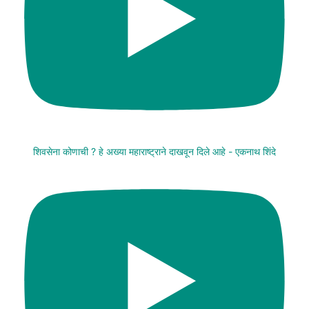
शिवसेना कोणाची ? हे अख्या महाराष्ट्राने दाखवून दिले आहे - एकनाथ शिंदे