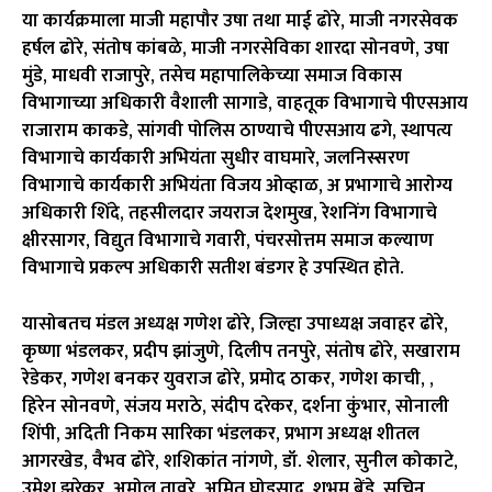
या कार्यक्रमाला माजी महापौर उषा तथा माई ढोरे, माजी नगरसेवक
हर्षल ढोरे, संतोष कांबळे, माजी नगरसेविका शारदा सोनवणे, उषा
मुंडे, माधवी राजापुरे, तसेच महापालिकेच्या समाज विकास
विभागाच्या अधिकारी वैशाली सागाडे, वाहतूक विभागाचे पीएसआय
राजाराम काकडे, सांगवी पोलिस ठाण्याचे पीएसआय ढगे, स्थापत्य
विभागाचे कार्यकारी अभियंता सुधीर वाघमारे, जलनिस्सरण
विभागाचे कार्यकारी अभियंता विजय ओव्हाळ, अ प्रभागाचे आरोग्य
अधिकारी शिंदे, तहसीलदार जयराज देशमुख, रेशनिंग विभागाचे
क्षीरसागर, विद्युत विभागाचे गवारी, पंचरसोत्तम समाज कल्याण
विभागाचे प्रकल्प अधिकारी सतीश बंडगर हे उपस्थित होते.
यासोबतच मंडल अध्यक्ष गणेश ढोरे, जिल्हा उपाध्यक्ष जवाहर ढोरे,
कृष्णा भंडलकर, प्रदीप झांजुणे, दिलीप तनपुरे, संतोष ढोरे, सखाराम
रेडेकर, गणेश बनकर युवराज ढोरे, प्रमोद ठाकर, गणेश काची, ,
हिरेन सोनवणे, संजय मराठे, संदीप दरेकर, दर्शना कुंभार, सोनाली
शिंपी, अदिती निकम सारिका भंडलकर, प्रभाग अध्यक्ष शीतल
आगरखेड, वैभव ढोरे, शशिकांत नांगणे, डॉ. शेलार, सुनील कोकाटे,
उमेश झरेकर, अमोल तावरे, अमित घोडसाद, शुभम बेंडे, सचिन