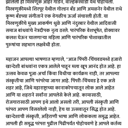
झालेली ही मिरवणूक आहेर गार्डन, वाल्हेकरवाडी येथे पोहोचली.
मिरवणुकीमध्ये शिरपूर येथील गोल्डन बँड आणि अमळनेर येथील राधे
कृष्ण बँडच्या संगीताने एक वेगळीच ऊर्जा संचारली होती. या
मिरवणुकीचे मुख्य आकर्षण धुळे आणि नंदुरबार येथील आदिवासी
समाज बांधवांचे नेत्रदीपक नृत्य ठरले. पारंपरिक वेशभूषेत, डोक्यावर
कलश घेऊन चालणाऱ्या महिला आणि पारंपरिक पोशाखातील
पुरुषांचा सहभाग लक्षवेधी होता.
महाजन आपल्या भाषणात म्हणाले, “आज पिंपरी-चिंचवडमध्ये हजारो
खान्देशी बांधवांना एकत्र आलेले पाहून मला खूप आनंद होत आहे. हा
उत्सव केवळ पूजा-अर्चा किंवा विधीचा कार्यक्रम नाही, तर आपल्या
संस्कृतीचा आणि परंपरेचा जागर आहे. पिंपरी-चिंचवड हे एक असे
शहर आहे, जिथे महाराष्ट्राच्या कानाकोपऱ्यातून लोक आले आहेत
आणि या शहराने सर्वांना आपलेसे केले आहे. कामासाठी,
रोजगारासाठी आपण इथे आलो असलो तरी, आपली संस्कृती आणि
परंपरा आपण विसरलेलो नाही, हेच या उत्सवातून सिद्ध होत आहे.
खान्देशाची संस्कृती, अहिराणी भाषा आणि लोककला समृद्ध आहेत.
आपली ही समृद्ध परंपरा पुढील पिढीपर्यंत पोहोचवणे हे आपले कर्तव्य