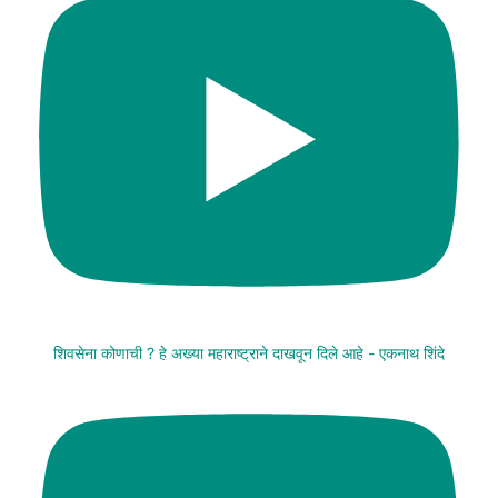
शिवसेना कोणाची ? हे अख्या महाराष्ट्राने दाखवून दिले आहे - एकनाथ शिंदे