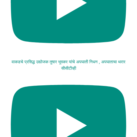
वाकडचे प्रसिद्ध उद्योजक तुषार भूमकर यांचे अपघाती निधन , अपघाताचा थरार
सीसीटीव्ही