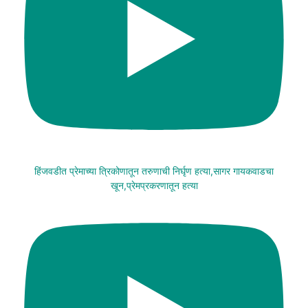
हिंजवडीत प्रेमाच्या त्रिकोणातून तरुणाची निर्घृण हत्या,सागर गायकवाडचा
खून,प्रेमप्रकरणातून हत्या