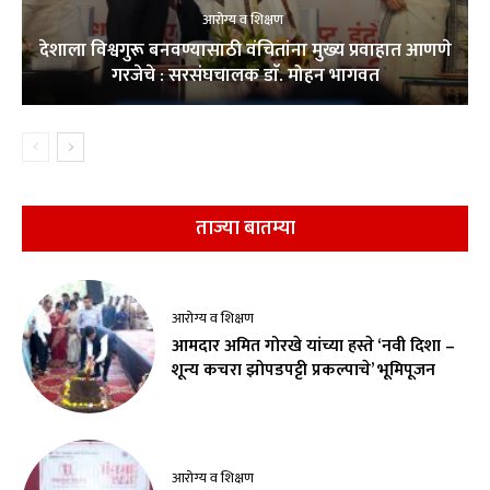
आरोग्य व शिक्षण
देशाला विश्वगुरू बनवण्यासाठी वंचितांना मुख्य प्रवाहात आणणे
गरजेचे : सरसंघचालक डाॅ. मोहन भागवत
ताज्या बातम्या
आरोग्य व शिक्षण
आमदार अमित गोरखे यांच्या हस्ते ‘नवी दिशा –
शून्य कचरा झोपडपट्टी प्रकल्पाचे’ भूमिपूजन
आरोग्य व शिक्षण