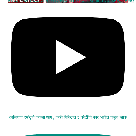
VVV0Ykk4d3A0cm94U1VaQUNfY2xrQ1hRLmh5N0hsRVJNREI0
आलिशान स्पोर्ट्स कारला आग , काही मिनिटांत ३ कोटींची कार आगीत जळून खाक