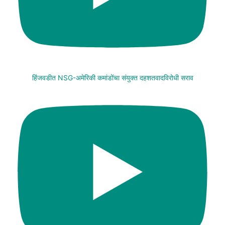
हिंजवडीत NSG-अमेरिकी कमांडोंचा संयुक्त दहशतवादविरोधी सराव