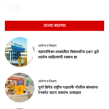
ताज्या बातम्या
आरोग्य व शिक्षण
महापालिका शाळांतील विद्यार्थ्यांना DBT द्वारे
शालेय साहित्याची रक्कम द्या
आरोग्य व शिक्षण
दुर्गा ब्रिगेड राष्ट्रीय पक्षातर्फे पोलीस बांधवांना
रेनकोट वाटप समारंभ उत्साहात