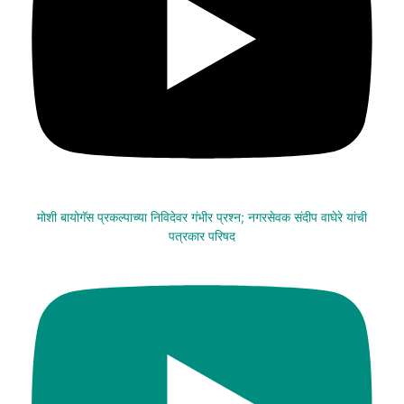
मोशी बायोगॅस प्रकल्पाच्या निविदेवर गंभीर प्रश्न; नगरसेवक संदीप वाघेरे यांची
पत्रकार परिषद