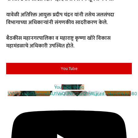
यावेळी अतिरिक्त आयुक्त प्रदीप चंद्रन यांनी तसेच जलसंपदा
विभागाच्या अधिकाऱ्यांनी संगणकीय सादरीकरण केले.
बैठकीस महानगरपालिका व महाराष्ट्र कृष्णा खोरे विकास
महामंडळाचे अधिकारी उपस्थित होते.
You Tube
YouTube Video
VVV0Ykk4d3A0cm94U1VaQUNfY2xrQ1hRLjczdTMzRWNJd080