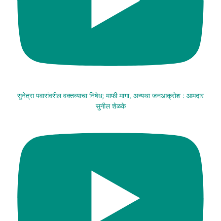
सुनेत्रा पवारांवरील वक्तव्याचा निषेध; माफी मागा, अन्यथा जनआक्रोश : आमदार
सुनील शेळके