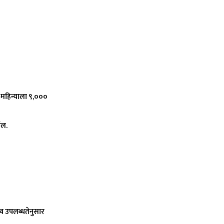
 ( महिन्याला ९,०००
ईल.
ज व उपलब्धतेनुसार