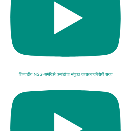
हिंजवडीत NSG-अमेरिकी कमांडोंचा संयुक्त दहशतवादविरोधी सराव