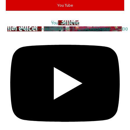
You Tube
YouTube Video
VVV0Ykk4d3A0cm94U1VaQUNfY2xrQ1hRLmh5N0hsRVJNREI0