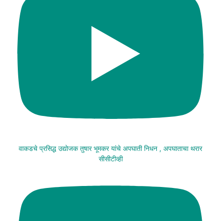
वाकडचे प्रसिद्ध उद्योजक तुषार भूमकर यांचे अपघाती निधन , अपघाताचा थरार
सीसीटीव्ही