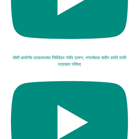
मोशी बायोगॅस प्रकल्पाच्या निविदेवर गंभीर प्रश्न; नगरसेवक संदीप वाघेरे यांची
पत्रकार परिषद