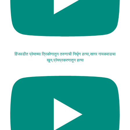
हिंजवडीत प्रेमाच्या त्रिकोणातून तरुणाची निर्घृण हत्या,सागर गायकवाडचा
खून,प्रेमप्रकरणातून हत्या