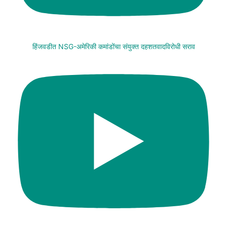
हिंजवडीत NSG-अमेरिकी कमांडोंचा संयुक्त दहशतवादविरोधी सराव