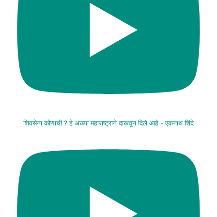
शिवसेना कोणाची ? हे अख्या महाराष्ट्राने दाखवून दिले आहे - एकनाथ शिंदे