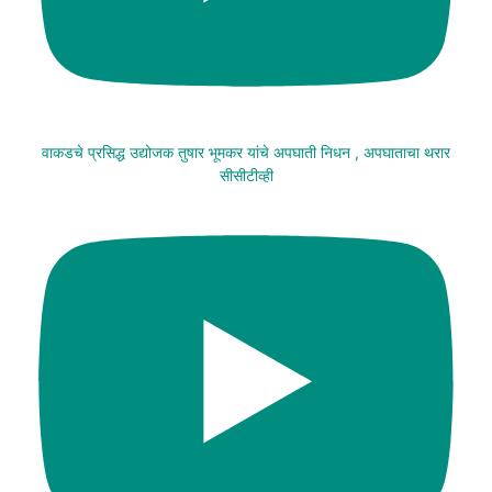
वाकडचे प्रसिद्ध उद्योजक तुषार भूमकर यांचे अपघाती निधन , अपघाताचा थरार
सीसीटीव्ही