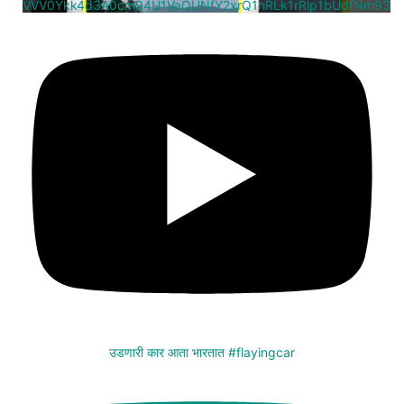
VVV0Ykk4d3A0cm94U1VaQUNfY2xrQ1hRLk1rRlp1bUdfNm93
उडणारी कार आता भारतात #flayingcar