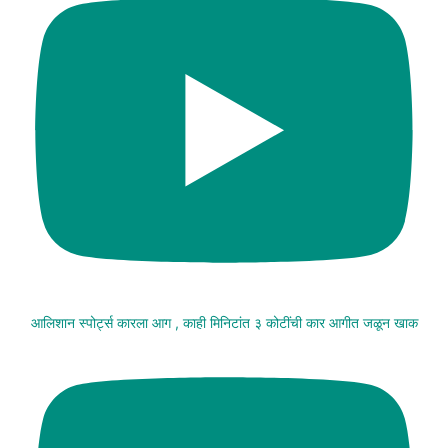
आलिशान स्पोर्ट्स कारला आग , काही मिनिटांत ३ कोटींची कार आगीत जळून खाक